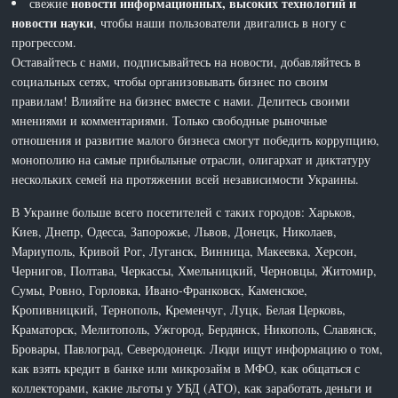
новости информационных, высоких технологий и
свежие
новости науки
, чтобы наши пользователи двигались в ногу с
прогрессом.
Оставайтесь с нами, подписывайтесь на новости, добавляйтесь в
социальных сетях, чтобы организовывать бизнес по своим
правилам! Влияйте на бизнес вместе с нами. Делитесь своими
мнениями и комментариями. Только свободные рыночные
отношения и развитие малого бизнеса смогут победить коррупцию,
монополию на самые прибыльные отрасли, олигархат и диктатуру
нескольких семей на протяжении всей независимости Украины.
В Украине больше всего посетителей с таких городов: Харьков,
Киев, Днепр, Одесса, Запорожье, Львов, Донецк, Николаев,
Мариуполь, Кривой Рог, Луганск, Винница, Макеевка, Херсон,
Чернигов, Полтава, Черкассы, Хмельницкий, Черновцы, Житомир,
Сумы, Ровно, Горловка, Ивано-Франковск, Каменское,
Кропивницкий, Тернополь, Кременчуг, Луцк, Белая Церковь,
Краматорск, Мелитополь, Ужгород, Бердянск, Никополь, Славянск,
Бровары, Павлоград, Северодонецк. Люди ищут информацию о том,
как взять кредит в банке или микрозайм в МФО, как общаться с
коллекторами, какие льготы у УБД (АТО), как заработать деньги и