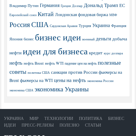
Дональд Трамп
Германия
ЕС
Владимир Путин
Греция
Доллар
Китай
Лондонская фондовая биржа
МВФ
Европейский союз
США
Россия
Украина
Турция
Франция
Саудовская Аравия
бизнес идеи
деньги
добыча
Япония
бизнес
военный
идеи для бизнеса
нефти
кредит
курс доллара
полезные
нефть
нефть Brent
нефть WTI
падение цен на нефть
советы
санкции против России
фьючерсы на
политика США
цены на нефть
Brent
фьючерсы на WTI
экономика России
экономика Украины
экономика США
УКРАИНА
МИР
ТЕХНОЛОГИИ
ПОЛИТИКА
БИЗНЕС
ИДЕИ
ПРЕСС-РЕЛИЗЫ
ПОЛЕЗНО
СТАТЬИ