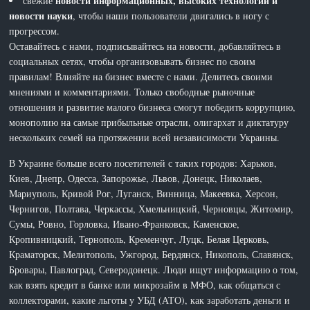
новости информационных, высоких технологий и
свежие
новости науки
, чтобы наши пользователи двигались в ногу с
прогрессом.
Оставайтесь с нами, подписывайтесь на новости, добавляйтесь в
социальных сетях, чтобы организовывать бизнес по своим
правилам! Влияйте на бизнес вместе с нами. Делитесь своими
мнениями и комментариями. Только свободные рыночные
отношения и развитие малого бизнеса смогут победить коррупцию,
монополию на самые прибыльные отрасли, олигархат и диктатуру
нескольких семей на протяжении всей независимости Украины.
В Украине больше всего посетителей с таких городов: Харьков,
Киев, Днепр, Одесса, Запорожье, Львов, Донецк, Николаев,
Мариуполь, Кривой Рог, Луганск, Винница, Макеевка, Херсон,
Чернигов, Полтава, Черкассы, Хмельницкий, Черновцы, Житомир,
Сумы, Ровно, Горловка, Ивано-Франковск, Каменское,
Кропивницкий, Тернополь, Кременчуг, Луцк, Белая Церковь,
Краматорск, Мелитополь, Ужгород, Бердянск, Никополь, Славянск,
Бровары, Павлоград, Северодонецк. Люди ищут информацию о том,
как взять кредит в банке или микрозайм в МФО, как общаться с
коллекторами, какие льготы у УБД (АТО), как заработать деньги и