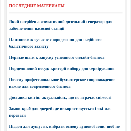
ПОСЛЕДНИЕ МАТЕРИАЛЫ
Який потрібен автоматичний дизельний генератор для
забезпечення насосної станції
Плитоноски: сучасне спорядження для надійного
балістичного захисту
Первые шаги к запуску успешного онлайн-бизнеса
Порцеляновий посуд: критерії вибору для сервірування
Почему профессиональное бухгалтерское сопровождение
важно для современного бизнеса
Доставка квітів: актуальність, що не втрачає свіжості
Замок-краб для дверей: де використовується і які має
переваги
Піддон для душу: як вибрати основу душової зони, щоб не