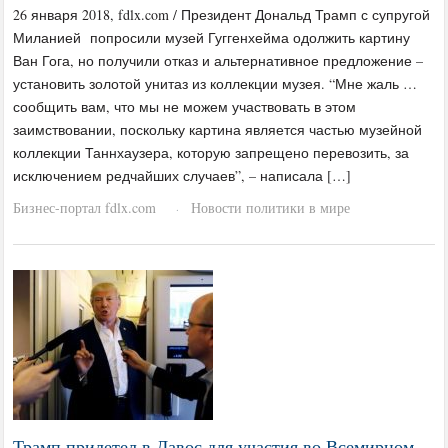
26 января 2018, fdlx.com / Президент Дональд Трамп с супругой
Миланией попросили музей Гуггенхейма одолжить картину
Ван Гога, но получили отказ и альтернативное предложение –
установить золотой унитаз из коллекции музея. “Мне жаль …
сообщить вам, что мы не можем участвовать в этом
заимствовании, поскольку картина является частью музейной
коллекции Таннхаузера, которую запрещено перевозить, за
исключением редчайших случаев”, – написала […]
Бизнес-портал fdlx.com
Новости политики в мире
·
Трамп прилетел в Давос для участия во Всемирном