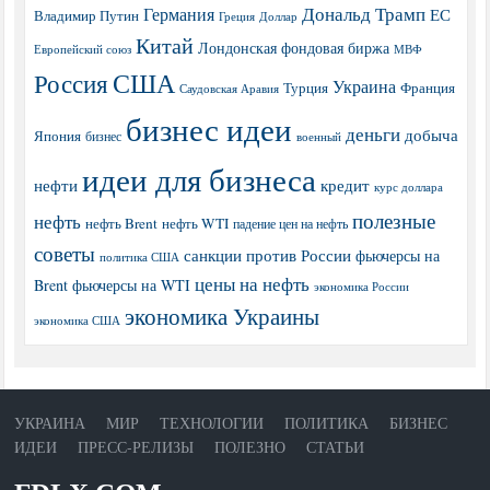
Дональд Трамп
Германия
ЕС
Владимир Путин
Греция
Доллар
Китай
Лондонская фондовая биржа
МВФ
Европейский союз
США
Россия
Украина
Турция
Франция
Саудовская Аравия
бизнес идеи
деньги
добыча
Япония
бизнес
военный
идеи для бизнеса
нефти
кредит
курс доллара
полезные
нефть
нефть Brent
нефть WTI
падение цен на нефть
советы
санкции против России
фьючерсы на
политика США
цены на нефть
Brent
фьючерсы на WTI
экономика России
экономика Украины
экономика США
УКРАИНА
МИР
ТЕХНОЛОГИИ
ПОЛИТИКА
БИЗНЕС
ИДЕИ
ПРЕСС-РЕЛИЗЫ
ПОЛЕЗНО
СТАТЬИ