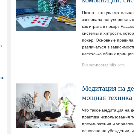
Покер – это увлекательная
завоевала популярность п
как играть в покер? Расс
системы и хитрости, кото
покер. Основные правила
в
различаться в зависимости
несколько общих принципо
Бизнес-портал fdlx.com
·
ть
Медитация на де
мощная техника 
Что такое медитация на д
практика использования 
преумножения и управле
основана на убеждении, ч