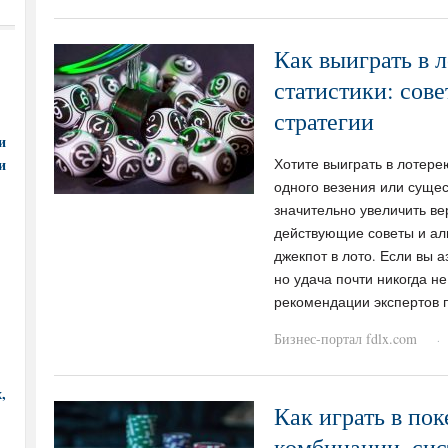
Как выиграть в 
статистики: сов
стратегии
и
и
Хотите выиграть в лотере
одного везения или сущес
значительно увеличить ве
действующие советы и ал
джекпот в лото. Если вы 
но удача почти никогда не
рекомендации экспертов 
Бизнес-портал fdlx.com
·
,
Как играть в пок
комбинации, сис