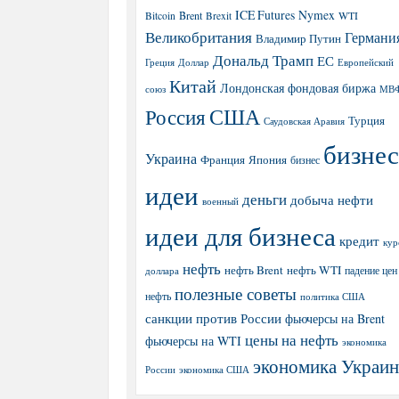
ICE Futures
Nymex
Brent
WTI
Bitcoin
Brexit
Великобритания
Германи
Владимир Путин
Дональд Трамп
ЕС
Греция
Доллар
Европейский
Китай
Лондонская фондовая биржа
МВ
союз
США
Россия
Турция
Саудовская Аравия
бизнес
Украина
Япония
Франция
бизнес
идеи
деньги
добыча нефти
военный
идеи для бизнеса
кредит
кур
нефть
нефть Brent
нефть WTI
доллара
падение цен
полезные советы
нефть
политика США
санкции против России
фьючерсы на Brent
цены на нефть
фьючерсы на WTI
экономика
экономика Украи
экономика США
России