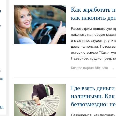
Как заработать 
я
как накопить де
Ф
Рассмотрим пошаговую пр
накопить на первую машин
и мужчине, студенту, учите
даже на пенсии. Потом в
историю успеха “Как я ку
Наверное, трудно предста
Бизнес-портал fdlx.com
·
с
 на
Где взять деньги
наличными. Как 
безвозмездно: не
ны
Разберемся, как получить 