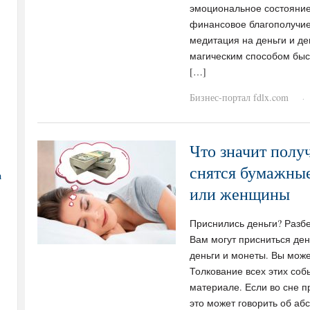
эмоциональное состояние
финансовое благополучие
медитация на деньги и д
магическим способом быс
[…]
Бизнес-портал fdlx.com
·
Что значит получ
снятся бумажные
а
или женщины
Приснились деньги? Разбе
Вам могут присниться де
деньги и монеты. Вы може
Толкование всех этих соб
материале. Если во сне п
это может говорить об аб