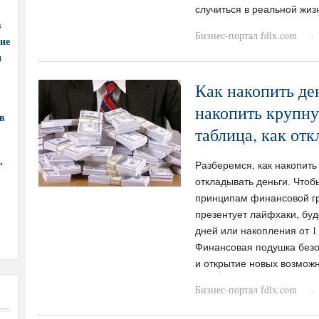
случиться в реальной жиз
в
Бизнес-портал fdlx.com
·
ние
и
Как накопить де
накопить крупну
в
таблица, как отк
,
Разберемся, как накопить
откладывать деньги. Чтоб
принципам финансовой г
презентует лайфхаки, буд
дней или накопления от 1
Финансовая подушка безо
и открытие новых возможн
Бизнес-портал fdlx.com
·