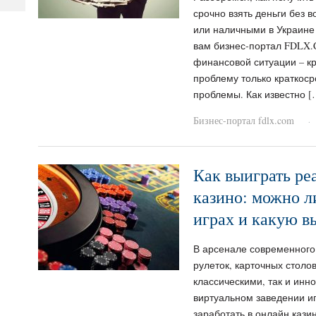
срочно взять деньги без 
или наличными в Украине 
вам бизнес-портал FDLX.
финансовой ситуации – кр
проблему только краткоср
проблемы. Как известно [
Бизнес-портал fdlx.com
·
Как выиграть ре
казино: можно л
играх и какую в
В арсенале современного
рулеток, карточных столов
классическими, так и инн
виртуальном заведении иг
заработать в онлайн кази