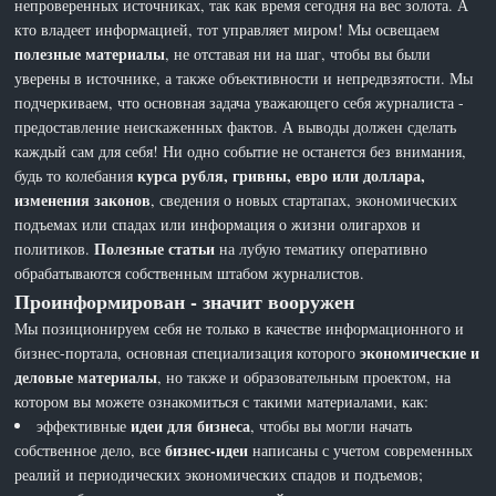
непроверенных источниках, так как время сегодня на вес золота. А
кто владеет информацией, тот управляет миром! Мы освещаем
полезные материалы
, не отставая ни на шаг, чтобы вы были
уверены в источнике, а также объективности и непредвзятости. Мы
подчеркиваем, что основная задача уважающего себя журналиста -
предоставление неискаженных фактов. А выводы должен сделать
каждый сам для себя! Ни одно событие не останется без внимания,
курса рубля, гривны, евро или доллара,
будь то колебания
изменения законов
, сведения о новых стартапах, экономических
подъемах или спадах или информация о жизни олигархов и
Полезные статьи
политиков.
на лубую тематику оперативно
обрабатываются собственным штабом журналистов.
Проинформирован - значит вооружен
Мы позиционируем себя не только в качестве информационного и
экономические и
бизнес-портала, основная специализация которого
деловые материалы
, но также и образовательным проектом, на
котором вы можете ознакомиться с такими материалами, как:
идеи для бизнеса
эффективные
, чтобы вы могли начать
бизнес-идеи
собственное дело, все
написаны с учетом современных
реалий и периодических экономических спадов и подъемов;