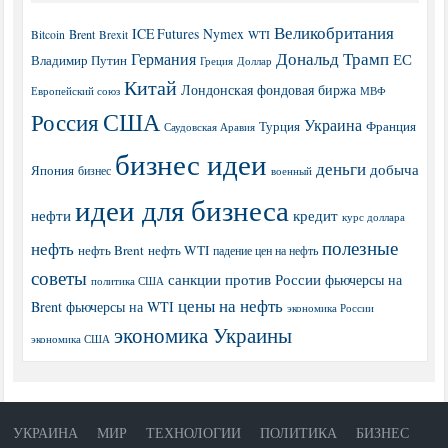
Великобритания
ICE Futures
Nymex
Brent
WTI
Bitcoin
Brexit
Дональд Трамп
Германия
ЕС
Владимир Путин
Греция
Доллар
Китай
Лондонская фондовая биржа
МВФ
Европейский союз
США
Россия
Украина
Турция
Франция
Саудовская Аравия
бизнес идеи
деньги
добыча
Япония
бизнес
военный
идеи для бизнеса
нефти
кредит
курс доллара
полезные
нефть
нефть Brent
нефть WTI
падение цен на нефть
советы
санкции против России
фьючерсы на
политика США
цены на нефть
Brent
фьючерсы на WTI
экономика России
экономика Украины
экономика США
УКРАИНА
МИР
ТЕХНОЛОГИИ
ПОЛИТИКА
БИЗНЕС