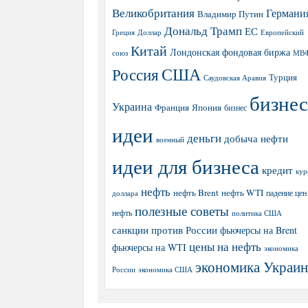
Великобритания
Германи
Владимир Путин
Дональд Трамп
ЕС
Греция
Доллар
Европейский
Китай
Лондонская фондовая биржа
МВ
союз
США
Россия
Турция
Саудовская Аравия
бизнес
Украина
Япония
Франция
бизнес
идеи
деньги
добыча нефти
военный
идеи для бизнеса
кредит
кур
нефть
нефть Brent
нефть WTI
доллара
падение цен
полезные советы
нефть
политика США
санкции против России
фьючерсы на Brent
цены на нефть
фьючерсы на WTI
экономика
экономика Украи
экономика США
России