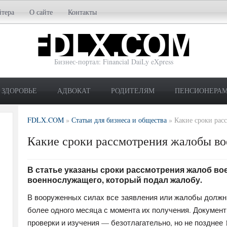
йтера
О сайте
Контакты
Бизнес-портал: Financial DaiLy eXpress
ЗДОРОВЬЕ
АДВОКАТ
РОДИТЕЛЯМ
ПЕНСИОНЕРА
FDLX.COM
»
Статьи для бизнеса и общества
»
Какие сроки рас
Какие сроки рассмотрения жалобы в
В статье указаны сроки рассмотрения жалоб в
военнослужащего, который подал жалобу.
В вооруженных силах все заявления или жалобы должны
более одного месяца с момента их получения. Докумен
проверки и изучения — безотлагательно, но не позднее 