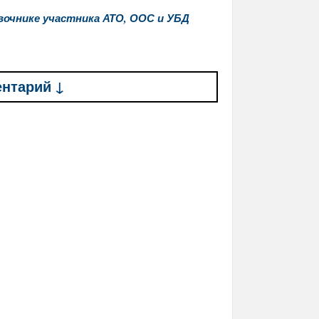
вочнике участника АТО, ООС и УБД
ентарий ↓