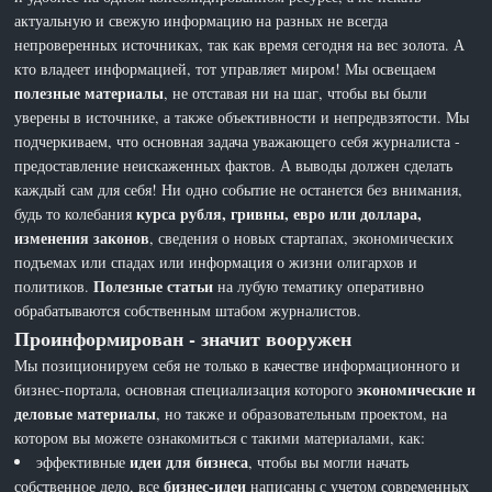
актуальную и свежую информацию на разных не всегда
непроверенных источниках, так как время сегодня на вес золота. А
кто владеет информацией, тот управляет миром! Мы освещаем
полезные материалы
, не отставая ни на шаг, чтобы вы были
уверены в источнике, а также объективности и непредвзятости. Мы
подчеркиваем, что основная задача уважающего себя журналиста -
предоставление неискаженных фактов. А выводы должен сделать
каждый сам для себя! Ни одно событие не останется без внимания,
курса рубля, гривны, евро или доллара,
будь то колебания
изменения законов
, сведения о новых стартапах, экономических
подъемах или спадах или информация о жизни олигархов и
Полезные статьи
политиков.
на лубую тематику оперативно
обрабатываются собственным штабом журналистов.
Проинформирован - значит вооружен
Мы позиционируем себя не только в качестве информационного и
экономические и
бизнес-портала, основная специализация которого
деловые материалы
, но также и образовательным проектом, на
котором вы можете ознакомиться с такими материалами, как:
идеи для бизнеса
эффективные
, чтобы вы могли начать
бизнес-идеи
собственное дело, все
написаны с учетом современных