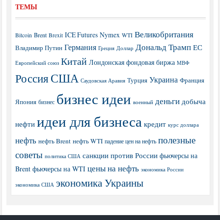
ТЕМЫ
Великобритания
ICE Futures
Nymex
Brent
WTI
Bitcoin
Brexit
Дональд Трамп
Германия
ЕС
Владимир Путин
Греция
Доллар
Китай
Лондонская фондовая биржа
МВФ
Европейский союз
США
Россия
Украина
Турция
Франция
Саудовская Аравия
бизнес идеи
деньги
добыча
Япония
бизнес
военный
идеи для бизнеса
нефти
кредит
курс доллара
полезные
нефть
нефть Brent
нефть WTI
падение цен на нефть
советы
санкции против России
фьючерсы на
политика США
цены на нефть
Brent
фьючерсы на WTI
экономика России
экономика Украины
экономика США