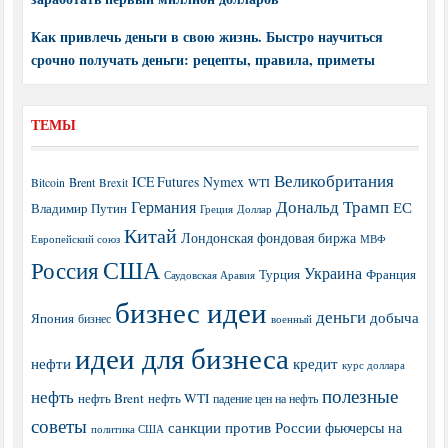
Как привлечь деньги в свою жизнь. Быстро научиться
срочно получать деньги: рецепты, правила, приметы
ТЕМЫ
Великобритания
ICE Futures
Nymex
Brent
WTI
Bitcoin
Brexit
Дональд Трамп
Германия
ЕС
Владимир Путин
Греция
Доллар
Китай
Лондонская фондовая биржа
МВФ
Европейский союз
США
Россия
Украина
Турция
Франция
Саудовская Аравия
бизнес идеи
деньги
добыча
Япония
бизнес
военный
идеи для бизнеса
нефти
кредит
курс доллара
полезные
нефть
нефть Brent
нефть WTI
падение цен на нефть
советы
санкции против России
фьючерсы на
политика США