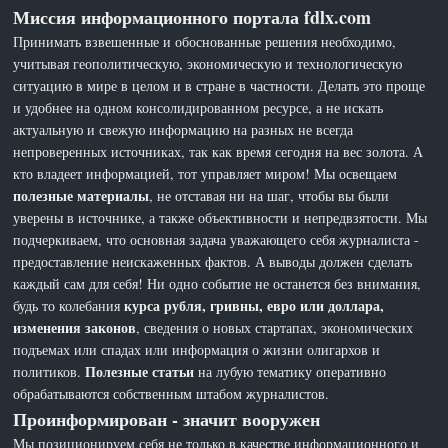
Миссия информационного портала fdlx.com
Принимать взвешенные и обоснованные решения необходимо,
учитывая геополитическую, экономическую и технологическую
ситуацию в мире в целом и в стране в частности. Делать это проще
и удобнее на одном консолидированном ресурсе, а не искать
актуальную и свежую информацию на разных не всегда
непроверенных источниках, так как время сегодня на вес золота. А
кто владеет информацией, тот управляет миром! Мы освещаем
полезные материалы
, не отставая ни на шаг, чтобы вы были
уверены в источнике, а также объективности и непредвзятости. Мы
подчеркиваем, что основная задача уважающего себя журналиста -
предоставление неискаженных фактов. А выводы должен сделать
каждый сам для себя! Ни одно событие не останется без внимания,
курса рубля, гривны, евро или доллара,
будь то колебания
изменения законов
, сведения о новых стартапах, экономических
подъемах или спадах или информация о жизни олигархов и
Полезные статьи
политиков.
на лубую тематику оперативно
обрабатываются собственным штабом журналистов.
Проинформирован - значит вооружен
Мы позиционируем себя не только в качестве информационного и