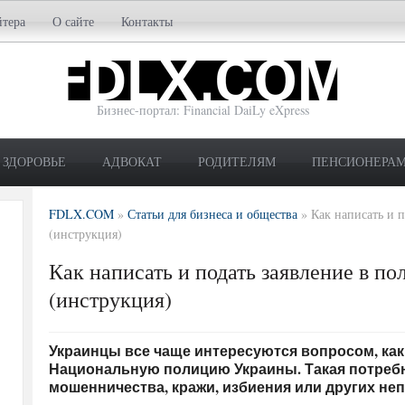
йтера
О сайте
Контакты
Бизнес-портал: Financial DaiLy eXpress
ЗДОРОВЬЕ
АДВОКАТ
РОДИТЕЛЯМ
ПЕНСИОНЕРА
FDLX.COM
»
Статьи для бизнеса и общества
»
Как написать и 
(инструкция)
Как написать и подать заявление в п
(инструкция)
Украинцы все чаще интересуются вопросом, как
Национальную полицию Украины. Такая потребн
мошенничества, кражи, избиения или других не