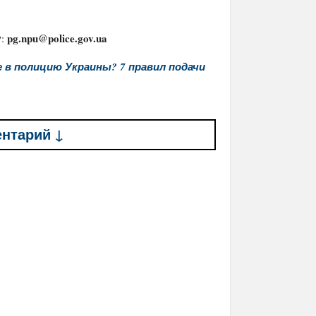
pg.npu@police.gov.ua
у:
е в полицию Украины? 7 правил подачи
ентарий ↓