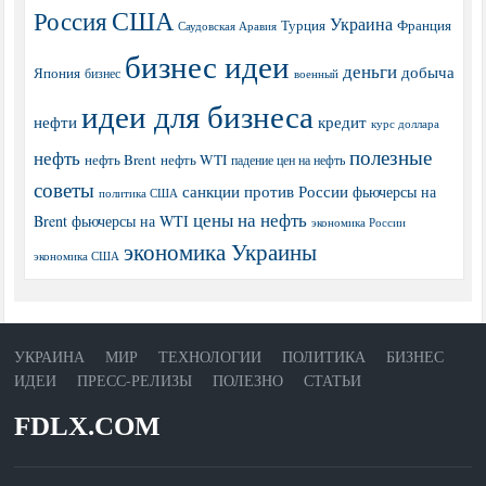
США
Россия
Украина
Турция
Франция
Саудовская Аравия
бизнес идеи
деньги
добыча
Япония
бизнес
военный
идеи для бизнеса
нефти
кредит
курс доллара
полезные
нефть
нефть Brent
нефть WTI
падение цен на нефть
советы
санкции против России
фьючерсы на
политика США
цены на нефть
Brent
фьючерсы на WTI
экономика России
экономика Украины
экономика США
УКРАИНА
МИР
ТЕХНОЛОГИИ
ПОЛИТИКА
БИЗНЕС
ИДЕИ
ПРЕСС-РЕЛИЗЫ
ПОЛЕЗНО
СТАТЬИ
FDLX.COM