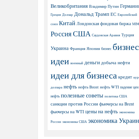
Великобритания
Германи
Владимир Путин
Дональд Трамп
ЕС
Греция
Доллар
Европейский
Китай
Лондонская фондовая биржа
МВ
союз
США
Россия
Турция
Саудовская Аравия
бизнес
Украина
Япония
Франция
бизнес
идеи
деньги
добыча нефти
военный
идеи для бизнеса
кредит
кур
нефть
нефть Brent
нефть WTI
доллара
падение цен
полезные советы
нефть
политика США
санкции против России
фьючерсы на Brent
цены на нефть
фьючерсы на WTI
экономика
экономика Украи
экономика США
России