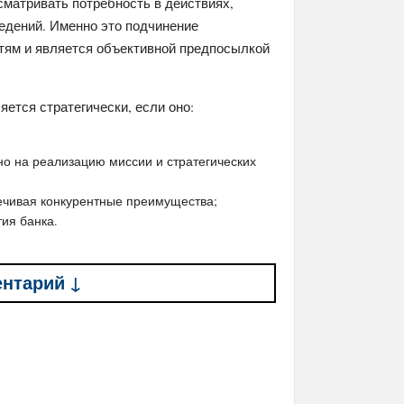
сматривать потребность в действиях,
дений. Именно это подчинение
ям и является объективной предпосылкой
ется стратегически, если оно:
но на реализацию миссии и стратегических
ечивая конкурентные преимущества;
тия банка.
ентарий ↓