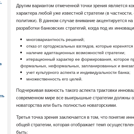
,
Другим вариантом отмеченной точки зрения является к
характера любой уже известной стратегии (в частности,
политики). В данном случае внимание акцентируется н
разработки банковских стратегий, когда под их инновац
многовариантность решений;
отказ от ортодоксальных взглядов, которые коренятся
наличие адаптационных возможностей стратегии;
итерационный характер ее формирования, которое п
в
формальных, неформальных, запланированных и внезап
учет культурного аспекта и индивидуальности банка;
множественность его целей.
Подчеркивая важность такого аспекта трактовки инновац
ть
современном мире все выигрышные стратегии должны о
новаторства или быть полностью новаторскими.
Третья точка зрения заключается в том, что понятие и
общей стратегии, которая отображает темп осуществле
быть: