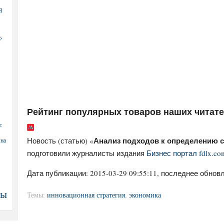
я
Ф
Рейтинг популярных товаров наших читат
с
Анализ подходов к определению с
Новость (статью) «
 на
подготовили журналисты издания
Бизнес портал fdlx.co
Дата публикации:
2015-03-29 09:55:11
, последнее обновл
ны
Темы:
инновационная стратегия
,
экономика