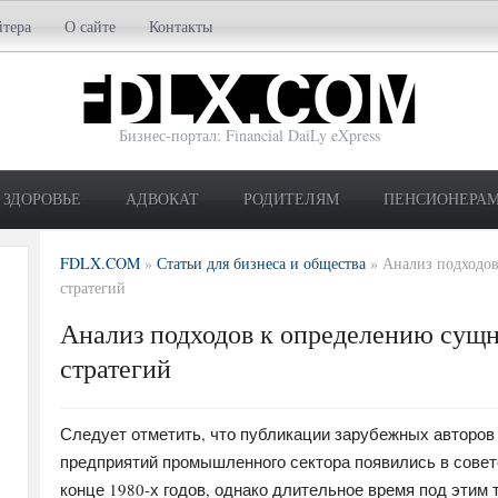
йтера
О сайте
Контакты
Бизнес-портал: Financial DaiLy eXpress
ЗДОРОВЬЕ
АДВОКАТ
РОДИТЕЛЯМ
ПЕНСИОНЕРА
FDLX.COM
»
Статьи для бизнеса и общества
»
Анализ подходо
стратегий
Анализ подходов к определению сущ
стратегий
Следует отметить, что публикации зарубежных авторов
предприятий промышленного сектора появились в совет
конце 1980-х годов, однако длительное время под этим