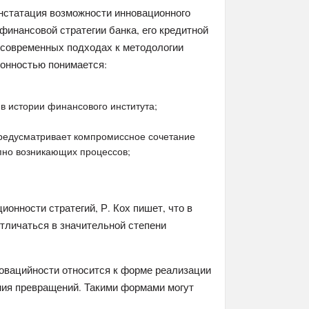
онстатация возможности инновационного
 финансовой стратегии банка, его кредитной
а современных подходах к методологии
ионностью понимается:
 в истории финансового института;
редусматривает компромиссное сочетание
но возникающих процессов;
ионности стратегий, Р. Кох пишет, что в
тличаться в значительной степени
нновацийности относится к форме реализации
ния превращений. Такими формами могут