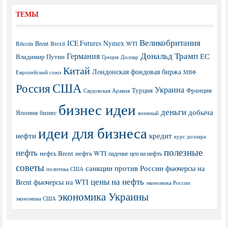
ТЕМЫ
Великобритания
ICE Futures
Nymex
Brent
WTI
Bitcoin
Brexit
Дональд Трамп
Германия
ЕС
Владимир Путин
Греция
Доллар
Китай
Лондонская фондовая биржа
МВФ
Европейский союз
США
Россия
Украина
Турция
Франция
Саудовская Аравия
бизнес идеи
деньги
добыча
Япония
бизнес
военный
идеи для бизнеса
нефти
кредит
курс доллара
полезные
нефть
нефть Brent
нефть WTI
падение цен на нефть
советы
санкции против России
фьючерсы на
политика США
цены на нефть
Brent
фьючерсы на WTI
экономика России
экономика Украины
экономика США