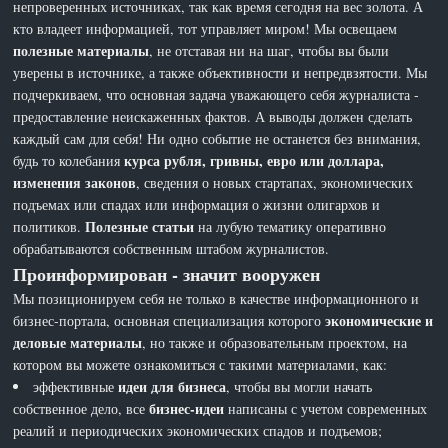
непроверенных источниках, так как время сегодня на вес золота. А
кто владеет информацией, тот управляет миром! Мы освещаем
полезные материалы
, не отставая ни на шаг, чтобы вы были
уверены в источнике, а также объективности и непредвзятости. Мы
подчеркиваем, что основная задача уважающего себя журналиста -
предоставление неискаженных фактов. А выводы должен сделать
каждый сам для себя! Ни одно событие не останется без внимания,
курса рубля, гривны, евро или доллара,
будь то колебания
изменения законов
, сведения о новых стартапах, экономических
подъемах или спадах или информация о жизни олигархов и
Полезные статьи
политиков.
на лубую тематику оперативно
обрабатываются собственным штабом журналистов.
Проинформирован - значит вооружен
Мы позиционируем себя не только в качестве информационного и
экономические и
бизнес-портала, основная специализация которого
деловые материалы
, но также и образовательным проектом, на
котором вы можете ознакомиться с такими материалами, как:
идеи для бизнеса
эффективные
, чтобы вы могли начать
бизнес-идеи
собственное дело, все
написаны с учетом современных
реалий и периодических экономических спадов и подъемов;