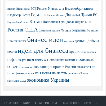
Великобритания
ICE Futures
Nymex
Brent
WTI
Bitcoin
Brexit
Дональд Трамп
Германия
ЕС
Владимир Путин
Греция
Доллар
Китай
Лондонская фондовая биржа
МВФ
Европейский союз
США
Россия
Украина
Турция
Франция
Саудовская Аравия
бизнес идеи
деньги
добыча
Япония
бизнес
военный
идеи для бизнеса
нефти
кредит
курс доллара
полезные
нефть
нефть Brent
нефть WTI
падение цен на нефть
советы
санкции против России
фьючерсы на
политика США
цены на нефть
Brent
фьючерсы на WTI
экономика России
экономика Украины
экономика США
УКРАИНА
МИР
ТЕХНОЛОГИИ
ПОЛИТИКА
БИЗНЕС