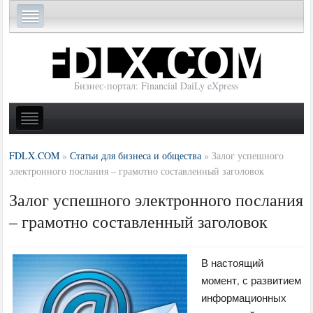
Бизнес-портал: Financial DaiLy eXpress
FDLX.COM
»
Статьи для бизнеса и общества
»
Залог успешного
электронного послания – грамотно составленный заголовок
Залог успешного электронного послания
– грамотно составленный заголовок
В настоящий
момент, с развитием
информационных