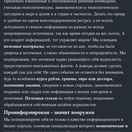
Принимать взвешенные и обоснованные решения необходимо,
учитывая геополитическую, экономическую и технологическую
ситуацию в мире в целом и в стране в частности. Делать это проще
и удобнее на одном консолидированном ресурсе, а не искать
актуальную и свежую информацию на разных не всегда
непроверенных источниках, так как время сегодня на вес золота. А
кто владеет информацией, тот управляет миром! Мы освещаем
полезные материалы
, не отставая ни на шаг, чтобы вы были
уверены в источнике, а также объективности и непредвзятости. Мы
подчеркиваем, что основная задача уважающего себя журналиста -
предоставление неискаженных фактов. А выводы должен сделать
каждый сам для себя! Ни одно событие не останется без внимания,
курса рубля, гривны, евро или доллара,
будь то колебания
изменения законов
, сведения о новых стартапах, экономических
подъемах или спадах или информация о жизни олигархов и
Полезные статьи
политиков.
на лубую тематику оперативно
обрабатываются собственным штабом журналистов.
Проинформирован - значит вооружен
Мы позиционируем себя не только в качестве информационного и
экономические и
бизнес-портала, основная специализация которого