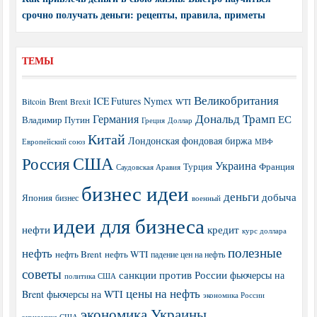
срочно получать деньги: рецепты, правила, приметы
ТЕМЫ
Великобритания
ICE Futures
Nymex
Brent
WTI
Bitcoin
Brexit
Дональд Трамп
Германия
ЕС
Владимир Путин
Греция
Доллар
Китай
Лондонская фондовая биржа
МВФ
Европейский союз
США
Россия
Украина
Турция
Франция
Саудовская Аравия
бизнес идеи
деньги
добыча
Япония
бизнес
военный
идеи для бизнеса
нефти
кредит
курс доллара
полезные
нефть
нефть Brent
нефть WTI
падение цен на нефть
советы
санкции против России
фьючерсы на
политика США
цены на нефть
Brent
фьючерсы на WTI
экономика России
экономика Украины
экономика США