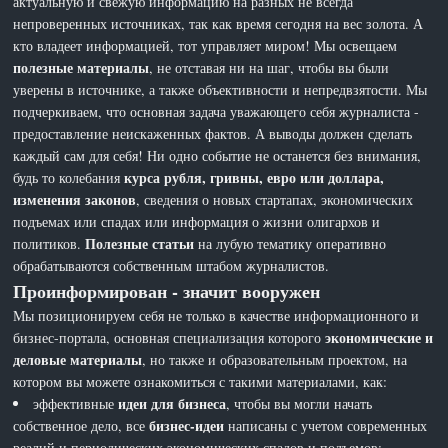
актуальную и свежую информацию на разных не всегда
непроверенных источниках, так как время сегодня на вес золота. А
кто владеет информацией, тот управляет миром! Мы освещаем
полезные материалы
, не отставая ни на шаг, чтобы вы были
уверены в источнике, а также объективности и непредвзятости. Мы
подчеркиваем, что основная задача уважающего себя журналиста -
предоставление неискаженных фактов. А выводы должен сделать
каждый сам для себя! Ни одно событие не останется без внимания,
курса рубля, гривны, евро или доллара,
будь то колебания
изменения законов
, сведения о новых стартапах, экономических
подъемах или спадах или информация о жизни олигархов и
Полезные статьи
политиков.
на лубую тематику оперативно
обрабатываются собственным штабом журналистов.
Проинформирован - значит вооружен
Мы позиционируем себя не только в качестве информационного и
экономические и
бизнес-портала, основная специализация которого
деловые материалы
, но также и образовательным проектом, на
котором вы можете ознакомиться с такими материалами, как:
идеи для бизнеса
эффективные
, чтобы вы могли начать
бизнес-идеи
собственное дело, все
написаны с учетом современных
реалий и периодических экономических спадов и подъемов;