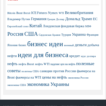
Великобритания
ICE Futures
Nymex
Brent
WTI
Bitcoin
Brexit
Дональд Трамп
Германия
ЕС
Владимир Путин
Греция
Доллар
Китай
Лондонская фондовая биржа
МВФ
Европейский союз
США
Россия
Украина
Турция
Франция
Саудовская Аравия
бизнес идеи
деньги
добыча
Япония
бизнес
военный
идеи для бизнеса
нефти
кредит
курс доллара
полезные
нефть
нефть Brent
нефть WTI
падение цен на нефть
советы
санкции против России
фьючерсы на
политика США
цены на нефть
Brent
фьючерсы на WTI
экономика России
экономика Украины
экономика США