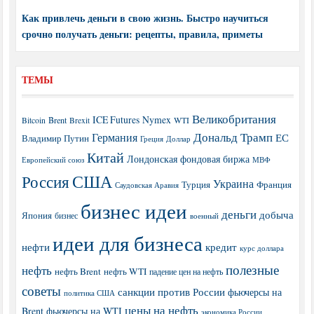
Как привлечь деньги в свою жизнь. Быстро научиться
срочно получать деньги: рецепты, правила, приметы
ТЕМЫ
Великобритания
ICE Futures
Nymex
Brent
WTI
Bitcoin
Brexit
Дональд Трамп
Германия
ЕС
Владимир Путин
Греция
Доллар
Китай
Лондонская фондовая биржа
МВФ
Европейский союз
США
Россия
Украина
Турция
Франция
Саудовская Аравия
бизнес идеи
деньги
добыча
Япония
бизнес
военный
идеи для бизнеса
нефти
кредит
курс доллара
полезные
нефть
нефть Brent
нефть WTI
падение цен на нефть
советы
санкции против России
фьючерсы на
политика США
цены на нефть
Brent
фьючерсы на WTI
экономика России