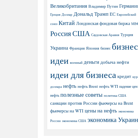
Великобритания
Германи
Владимир Путин
Дональд Трамп
ЕС
Греция
Доллар
Европейский
Китай
Лондонская фондовая биржа
МВ
союз
США
Россия
Турция
Саудовская Аравия
бизнес
Украина
Япония
Франция
бизнес
идеи
деньги
добыча нефти
военный
идеи для бизнеса
кредит
кур
нефть
нефть Brent
нефть WTI
доллара
падение цен
полезные советы
нефть
политика США
санкции против России
фьючерсы на Brent
цены на нефть
фьючерсы на WTI
экономика
экономика Украи
экономика США
России