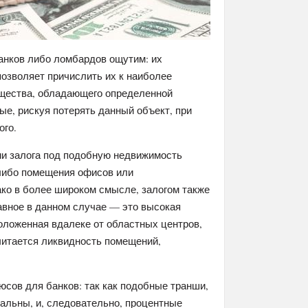
анков либо ломбардов ощутим: их
позволяет причислить их к наиболее
мущества, обладающего определенной
е, рискуя потерять данный объект, при
ого.
и залога под подобную недвижимость
 либо помещения офисов или
ко в более широком смысле, залогом также
авное в данном случае — это высокая
оложенная вдалеке от областных центров,
читается ликвидность помещений,
сов для банков: так как подобные транши,
мальны, и, следовательно, процентные