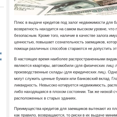
Плюс в выдаче кредитов под залог недвижимости для б
возвратность находится на самом высоком уровне, что 
безопасным. Кроме того, наличие в качестве залога и
ценностью, повышает сознательность заемщиков, которы
помощи различных способов стараются не допустить эт
и
и
В настоящее время наиболее распространенными видам
являются квартиры, автомобили (для физических лиц)
производственные склады (для юридических лиц). Одна
могут служить ценные бумаги или банковский вклад. Гл
ликвидность. Невысоко котируется недвижимость, расп
либо находящаяся в плохом состоянии. Так же низкой с
расположенных в старых зданиях.
Преимущества кредитов для заемщиков вытекают из плю
как правило, возвращаются, то риски в их выдаче мини