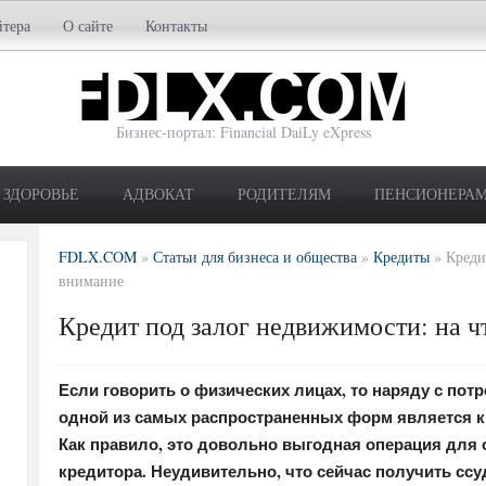
йтера
О сайте
Контакты
Бизнес-портал: Financial DaiLy eXpress
ЗДОРОВЬЕ
АДВОКАТ
РОДИТЕЛЯМ
ПЕНСИОНЕРА
FDLX.COM
»
Статьи для бизнеса и общества
»
Кредиты
»
Креди
внимание
Кредит под залог недвижимости: на ч
Если говорить о физических лицах, то наряду с по
одной из самых распространенных форм является к
Как правило, это довольно выгодная операция для о
кредитора. Неудивительно, что сейчас получить ссуд