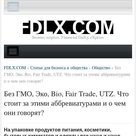
Бизнес-портал: Financial DaiLy eXpress
FDLX.COM
»
Статьи для бизнеса и общества
»
Общество
»
Без
ГМО, Эко, Bio, Fair Trade, UTZ. Что стоит за этими аббревиатурами
и о чем они говорят?
Без ГМО, Эко, Bio, Fair Trade, UTZ. Что
стоит за этими аббревиатурами и о чем
они говорят?
На упаковке продуктов питания, косметики,
бытовых химикатов и одежды все чаще и чаще