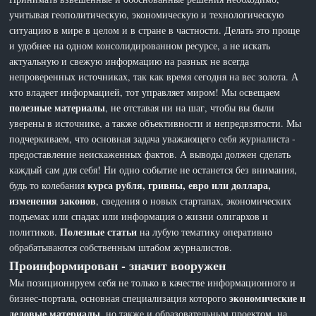
учитывая геополитическую, экономическую и технологическую
ситуацию в мире в целом и в стране в частности. Делать это проще
и удобнее на одном консолидированном ресурсе, а не искать
актуальную и свежую информацию на разных не всегда
непроверенных источниках, так как время сегодня на вес золота. А
кто владеет информацией, тот управляет миром! Мы освещаем
полезные материалы
, не отставая ни на шаг, чтобы вы были
уверены в источнике, а также объективности и непредвзятости. Мы
подчеркиваем, что основная задача уважающего себя журналиста -
предоставление неискаженных фактов. А выводы должен сделать
каждый сам для себя! Ни одно событие не останется без внимания,
курса рубля, гривны, евро или доллара,
будь то колебания
изменения законов
, сведения о новых стартапах, экономических
подъемах или спадах или информация о жизни олигархов и
Полезные статьи
политиков.
на лубую тематику оперативно
обрабатываются собственным штабом журналистов.
Проинформирован - значит вооружен
Мы позиционируем себя не только в качестве информационного и
экономические и
бизнес-портала, основная специализация которого
деловые материалы
, но также и образовательным проектом, на