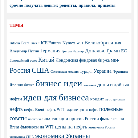
срочно получать деньги: рецепты, правила, приметы
ТЕМЫ
Великобритания
ICE Futures
Nymex
Brent
WTI
Bitcoin
Brexit
Дональд Трамп
Германия
ЕС
Владимир Путин
Греция
Доллар
Китай
Лондонская фондовая биржа
МВФ
Европейский союз
США
Россия
Украина
Турция
Франция
Саудовская Аравия
бизнес идеи
деньги
добыча
Япония
бизнес
военный
идеи для бизнеса
нефти
кредит
курс доллара
полезные
нефть
нефть Brent
нефть WTI
падение цен на нефть
советы
санкции против России
фьючерсы на
политика США
цены на нефть
Brent
фьючерсы на WTI
экономика России
экономика Украины
экономика США