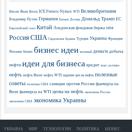
Великобритания
ICE Futures
Nymex
Brent
WTI
Bitcoin
Brexit
Дональд Трамп
Германия
ЕС
Владимир Путин
Греция
Доллар
Китай
Лондонская фондовая биржа
МВФ
Европейский союз
США
Россия
Украина
Турция
Франция
Саудовская Аравия
бизнес идеи
деньги
добыча
Япония
бизнес
военный
идеи для бизнеса
нефти
кредит
курс доллара
полезные
нефть
нефть Brent
нефть WTI
падение цен на нефть
советы
санкции против России
фьючерсы на
политика США
цены на нефть
Brent
фьючерсы на WTI
экономика России
экономика Украины
экономика США
УКРАИНА
МИР
ТЕХНОЛОГИИ
ПОЛИТИКА
БИЗНЕС