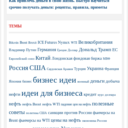
Как привлечь деньги в свою жизнь. Быстро научиться
срочно получать деньги: рецепты, правила, приметы
ТЕМЫ
Великобритания
ICE Futures
Nymex
Brent
WTI
Bitcoin
Brexit
Дональд Трамп
Германия
ЕС
Владимир Путин
Греция
Доллар
Китай
Лондонская фондовая биржа
МВФ
Европейский союз
США
Россия
Украина
Турция
Франция
Саудовская Аравия
бизнес идеи
деньги
добыча
Япония
бизнес
военный
идеи для бизнеса
нефти
кредит
курс доллара
полезные
нефть
нефть Brent
нефть WTI
падение цен на нефть
советы
санкции против России
фьючерсы на
политика США
цены на нефть
Brent
фьючерсы на WTI
экономика России