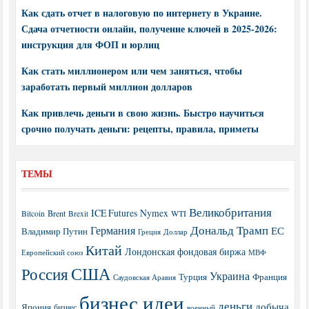
Как сдать отчет в налоговую по интернету в Украине.
Сдача отчетности онлайн, получение ключей в 2025-2026:
инструкция для ФОП и юрлиц
Как стать миллионером или чем заняться, чтобы
заработать первый миллион долларов
Как привлечь деньги в свою жизнь. Быстро научиться
срочно получать деньги: рецепты, правила, приметы
ТЕМЫ
Великобритания
ICE Futures
Nymex
Brent
WTI
Bitcoin
Brexit
Дональд Трамп
Германия
ЕС
Владимир Путин
Греция
Доллар
Китай
Лондонская фондовая биржа
МВФ
Европейский союз
США
Россия
Украина
Турция
Франция
Саудовская Аравия
бизнес идеи
деньги
добыча
Япония
бизнес
военный