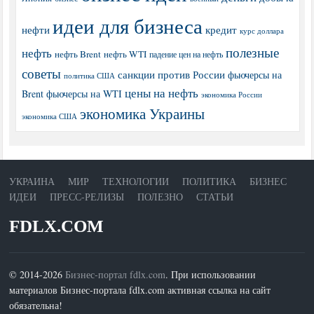
идеи для бизнеса
нефти
кредит
курс доллара
полезные
нефть
нефть Brent
нефть WTI
падение цен на нефть
советы
санкции против России
фьючерсы на
политика США
цены на нефть
Brent
фьючерсы на WTI
экономика России
экономика Украины
экономика США
УКРАИНА
МИР
ТЕХНОЛОГИИ
ПОЛИТИКА
БИЗНЕС
ИДЕИ
ПРЕСС-РЕЛИЗЫ
ПОЛЕЗНО
СТАТЬИ
FDLX.COM
© 2014-2026
Бизнес-портал fdlx.com
. При использовании
материалов Бизнес-портала fdlx.com активная ссылка на сайт
обязательна!