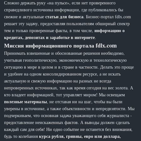
Сложно держать руку «на пульсе», если нет проверенного
справедливого источника информации, где публиковались бы
статьи для бизнеса
свежие и актуальные
. Бизнес-портал fdlx.com
решает эту задачу, предоставляя пользователям обширный спектр
информацию о
тем и только проверенные факты, в том числе,
кредитах, депозитах и заработке в интернете
.
Миссия информационного портала fdlx.com
Принимать взвешенные и обоснованные решения необходимо,
учитывая геополитическую, экономическую и технологическую
ситуацию в мире в целом и в стране в частности. Делать это проще
и удобнее на одном консолидированном ресурсе, а не искать
актуальную и свежую информацию на разных не всегда
непроверенных источниках, так как время сегодня на вес золота. А
кто владеет информацией, тот управляет миром! Мы освещаем
полезные материалы
, не отставая ни на шаг, чтобы вы были
уверены в источнике, а также объективности и непредвзятости. Мы
подчеркиваем, что основная задача уважающего себя журналиста -
предоставление неискаженных фактов. А выводы должен сделать
каждый сам для себя! Ни одно событие не останется без внимания,
курса рубля, гривны, евро или доллара,
будь то колебания