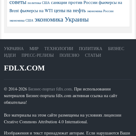
советы
санкции против России
фьючерсы на
политика США
цены на нефть
Brent
фьючерсы на WTI
экономика России
экономика Украины
экономика США
УКРАИНА
МИР
ТЕХНОЛОГИИ
ПОЛИТИКА
БИЗНЕС
ИДЕИ
ПРЕСС-РЕЛИЗЫ
ПОЛЕЗНО
СТАТЬИ
FDLX.COM
© 2014-2026
Бизнес-портал fdlx.com
. При использовании
материалов Бизнес-портала fdlx.com активная ссылка на сайт
обязательна!
Все материалы на этом сайте размещены на условиях лицензии
Creative Commons Attribution 4.0 International.
Изображения и текст принадлежат авторам. Если нарушаются Ваши