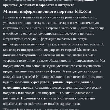
кредитах, депозитах и заработке в интернете
.
Миссия информационного портала fdlx.com
Принимать взвешенные и обоснованные решения необходимо,
учитывая геополитическую, экономическую и технологическую
ситуацию в мире в целом и в стране в частности. Делать это проще
и удобнее на одном консолидированном ресурсе, а не искать
актуальную и свежую информацию на разных не всегда
непроверенных источниках, так как время сегодня на вес золота. А
кто владеет информацией, тот управляет миром! Мы освещаем
полезные материалы
, не отставая ни на шаг, чтобы вы были
уверены в источнике, а также объективности и непредвзятости. Мы
подчеркиваем, что основная задача уважающего себя журналиста -
предоставление неискаженных фактов. А выводы должен сделать
каждый сам для себя! Ни одно событие не останется без внимания,
курса рубля, гривны, евро или доллара,
будь то колебания
изменения законов
, сведения о новых стартапах, экономических
подъемах или спадах или информация о жизни олигархов и
Полезные статьи
политиков.
на лубую тематику оперативно
обрабатываются собственным штабом журналистов.
Проинформирован - значит вооружен