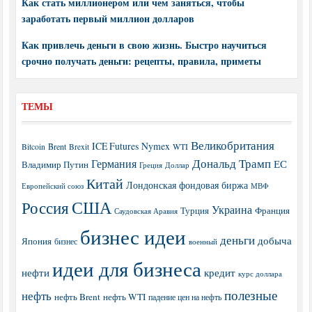
Как стать миллионером или чем заняться, чтобы
заработать первый миллион долларов
Как привлечь деньги в свою жизнь. Быстро научиться
срочно получать деньги: рецепты, правила, приметы
ТЕМЫ
Великобритания
ICE Futures
Nymex
Brent
WTI
Bitcoin
Brexit
Дональд Трамп
Германия
ЕС
Владимир Путин
Греция
Доллар
Китай
Лондонская фондовая биржа
МВФ
Европейский союз
США
Россия
Украина
Турция
Франция
Саудовская Аравия
бизнес идеи
деньги
добыча
Япония
бизнес
военный
идеи для бизнеса
нефти
кредит
курс доллара
полезные
нефть
нефть Brent
нефть WTI
падение цен на нефть