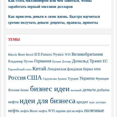
Как стать миллионером или чем заняться, чтобы
заработать первый миллион долларов
Как привлечь деньги в свою жизнь. Быстро научиться
срочно получать деньги: рецепты, правила, приметы
ТЕМЫ
Великобритания
ICE Futures
Nymex
Brent
WTI
Bitcoin
Brexit
Дональд Трамп
Германия
ЕС
Владимир Путин
Греция
Доллар
Китай
Лондонская фондовая биржа
МВФ
Европейский союз
США
Россия
Украина
Турция
Франция
Саудовская Аравия
бизнес идеи
деньги
добыча
Япония
бизнес
военный
идеи для бизнеса
нефти
кредит
курс доллара
полезные
нефть
нефть Brent
нефть WTI
падение цен на нефть