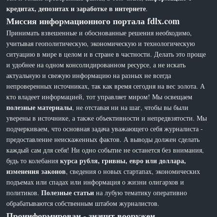
кредитах, депозитах и заработке в интернете
.
Миссия информационного портала fdlx.com
Принимать взвешенные и обоснованные решения необходимо,
учитывая геополитическую, экономическую и технологическую
ситуацию в мире в целом и в стране в частности. Делать это проще
и удобнее на одном консолидированном ресурсе, а не искать
актуальную и свежую информацию на разных не всегда
непроверенных источниках, так как время сегодня на вес золота. А
кто владеет информацией, тот управляет миром! Мы освещаем
полезные материалы
, не отставая ни на шаг, чтобы вы были
уверены в источнике, а также объективности и непредвзятости. Мы
подчеркиваем, что основная задача уважающего себя журналиста -
предоставление неискаженных фактов. А выводы должен сделать
каждый сам для себя! Ни одно событие не останется без внимания,
курса рубля, гривны, евро или доллара,
будь то колебания
изменения законов
, сведения о новых стартапах, экономических
подъемах или спадах или информация о жизни олигархов и
Полезные статьи
политиков.
на лубую тематику оперативно
обрабатываются собственным штабом журналистов.
Проинформирован - значит вооружен