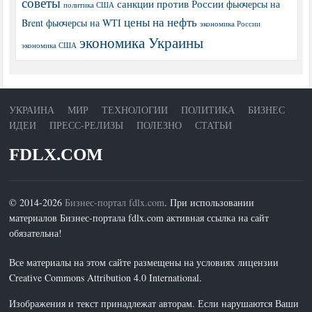
советы
санкции против России
фьючерсы на
политика США
цены на нефть
Brent
фьючерсы на WTI
экономика России
экономика Украины
экономика США
УКРАИНА
МИР
ТЕХНОЛОГИИ
ПОЛИТИКА
БИЗНЕС
ИДЕИ
ПРЕСС-РЕЛИЗЫ
ПОЛЕЗНО
СТАТЬИ
FDLX.COM
© 2014-2026
Бизнес-портал fdlx.com
. При использовании
материалов Бизнес-портала fdlx.com активная ссылка на сайт
обязательна!
Все материалы на этом сайте размещены на условиях лицензии
Creative Commons Attribution 4.0 International.
Изображения и текст принадлежат авторам. Если нарушаются Ваши