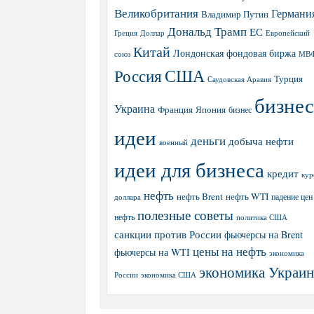
Великобритания
Германи
Владимир Путин
Дональд Трамп
ЕС
Греция
Доллар
Европейский
Китай
Лондонская фондовая биржа
МВ
союз
США
Россия
Турция
Саудовская Аравия
бизнес
Украина
Япония
Франция
бизнес
идеи
деньги
добыча нефти
военный
идеи для бизнеса
кредит
кур
нефть
нефть Brent
нефть WTI
доллара
падение цен
полезные советы
нефть
политика США
санкции против России
фьючерсы на Brent
цены на нефть
фьючерсы на WTI
экономика
экономика Украи
экономика США
России