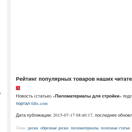
Рейтинг популярных товаров наших читат
а
Пиломатериалы для стройки
Новость (статью) «
» под
портал fdlx.com
Дата публикации:
2015-07-17 08:40:17
, последнее обновл
Темы:
доски
,
обрезные доски
,
пиломатериалы
,
полезные статьи