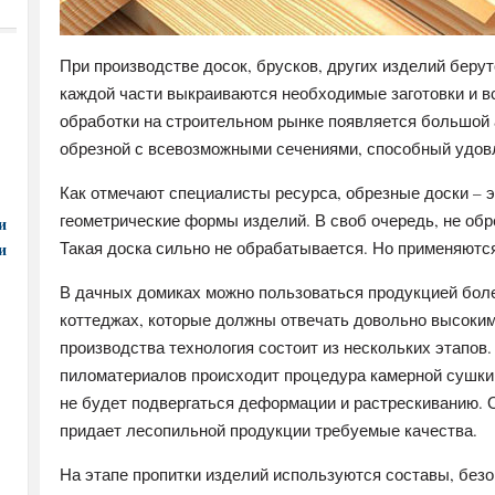
При производстве досок, брусков, других изделий берут
каждой части выкраиваются необходимые заготовки и в
обработки на строительном рынке появляется большой 
обрезной с всевозможными сечениями, способный удов
Как отмечают специалисты ресурса, обрезные доски – э
геометрические формы изделий. В своб очередь, не об
и
Такая доска сильно не обрабатывается. Но применяются
и
В дачных домиках можно пользоваться продукцией боле
коттеджах, которые должны отвечать довольно высоким
производства технология состоит из нескольких этапов.
пиломатериалов происходит процедура камерной сушки.
не будет подвергаться деформации и растрескиванию.
придает лесопильной продукции требуемые качества.
На этапе пропитки изделий используются составы, без