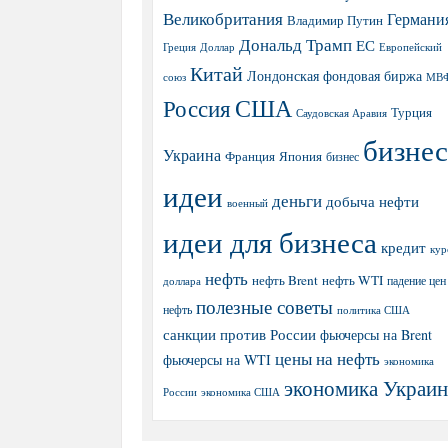
Великобритания
Германи
Владимир Путин
Дональд Трамп
ЕС
Греция
Доллар
Европейский
Китай
Лондонская фондовая биржа
МВ
союз
США
Россия
Турция
Саудовская Аравия
бизнес
Украина
Япония
Франция
бизнес
идеи
деньги
добыча нефти
военный
идеи для бизнеса
кредит
кур
нефть
нефть Brent
нефть WTI
доллара
падение цен
полезные советы
нефть
политика США
санкции против России
фьючерсы на Brent
цены на нефть
фьючерсы на WTI
экономика
экономика Украи
экономика США
России