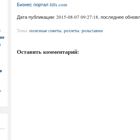
Бизнес портал fdlx.com
Дата публикации:
2015-08-07 09:27:18
, последнее обновл
в
Темы:
полезные советы
,
роллеты
,
рольставни
ние
и
Оставить комментарий:
в
,