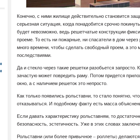
Конечно, с ними жилище действительно становится защ
серьезная ситуация, когда понадобится срочно покинуть
будет невозможно, ведь решетчатые конструкции фикси
проеме. То есть ни пожарные, ни спасатели в дом чере
много времени, чтобы сделать свободный проем, а это
последствиями.
и
Да и стекло через такие решетки разобьется запросто. К
и
зачастую может повредить раму. Потом придется прило
окно, а с наличием решеток это непросто.
Как только появились рольставни, то стало понятно, чт
отказываться. И подобному факту есть масса объяснен
Если давать характеристику рольставням, то достаточн
безопасность, эстетичность. Уже в этих словах заклю
Рольставни (или более привычное – роллеты) делаютс