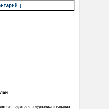
ентарий ↓
елей
шетки
» подготовили журналисты издания