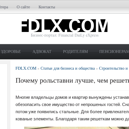
йтера
О сайте
Контакты
Бизнес-портал: Financial DaiLy eXpress
ЗДОРОВЬЕ
АДВОКАТ
РОДИТЕЛЯМ
ПЕНСИОНЕРА
FDLX.COM
»
Статьи для бизнеса и общества
»
Строительство и
Почему рольставни лучше, чем решет
Многие владельцы домов и квартир вынуждены устанавл
обезопасить свое имущество от непрошеных гостей. Сн
потом уже появились стальные. Для более привлекатель
кованые элементы. Благодаря таким решеткам можно да