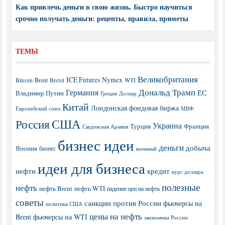
Как привлечь деньги в свою жизнь. Быстро научиться
срочно получать деньги: рецепты, правила, приметы
ТЕМЫ
Великобритания
ICE Futures
Nymex
Brent
WTI
Bitcoin
Brexit
Дональд Трамп
Германия
ЕС
Владимир Путин
Греция
Доллар
Китай
Лондонская фондовая биржа
МВФ
Европейский союз
США
Россия
Украина
Турция
Франция
Саудовская Аравия
бизнес идеи
деньги
добыча
Япония
бизнес
военный
идеи для бизнеса
нефти
кредит
курс доллара
полезные
нефть
нефть Brent
нефть WTI
падение цен на нефть
советы
санкции против России
фьючерсы на
политика США
цены на нефть
Brent
фьючерсы на WTI
экономика России