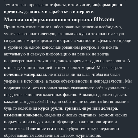
информацию о
тем и только проверенные факты, в том числе,
кредитах, депозитах и заработке в интернете
.
Миссия информационного портала fdlx.com
Принимать взвешенные и обоснованные решения необходимо,
учитывая геополитическую, экономическую и технологическую
ситуацию в мире в целом и в стране в частности. Делать это проще
и удобнее на одном консолидированном ресурсе, а не искать
актуальную и свежую информацию на разных не всегда
непроверенных источниках, так как время сегодня на вес золота. А
кто владеет информацией, тот управляет миром! Мы освещаем
полезные материалы
, не отставая ни на шаг, чтобы вы были
уверены в источнике, а также объективности и непредвзятости. Мы
подчеркиваем, что основная задача уважающего себя журналиста -
предоставление неискаженных фактов. А выводы должен сделать
каждый сам для себя! Ни одно событие не останется без внимания,
курса рубля, гривны, евро или доллара,
будь то колебания
изменения законов
, сведения о новых стартапах, экономических
подъемах или спадах или информация о жизни олигархов и
Полезные статьи
политиков.
на лубую тематику оперативно
обрабатываются собственным штабом журналистов.