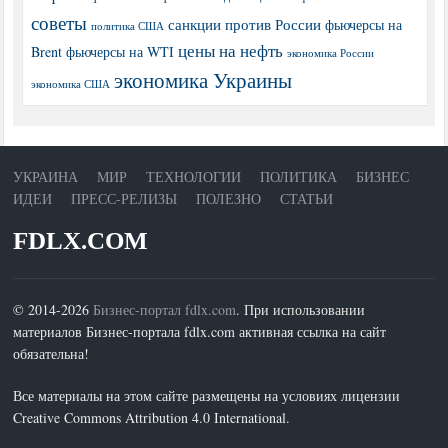
советы
санкции против России
фьючерсы на
политика США
цены на нефть
Brent
фьючерсы на WTI
экономика России
экономика Украины
экономика США
УКРАИНА
МИР
ТЕХНОЛОГИИ
ПОЛИТИКА
БИЗНЕС
ИДЕИ
ПРЕСС-РЕЛИЗЫ
ПОЛЕЗНО
СТАТЬИ
FDLX.COM
© 2014-2026
Бизнес-портал fdlx.com
. При использовании
материалов Бизнес-портала fdlx.com активная ссылка на сайт
обязательна!
Все материалы на этом сайте размещены на условиях лицензии
Creative Commons Attribution 4.0 International.