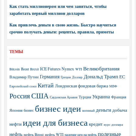
Как стать миллионером или чем заняться, чтобы
заработать первый миллион долларов
Как привлечь деньги в свою жизнь. Быстро научиться
срочно получать деньги: рецепты, правила, приметы
ТЕМЫ
Великобритания
ICE Futures
Nymex
Brent
WTI
Bitcoin
Brexit
Дональд Трамп
Германия
ЕС
Владимир Путин
Греция
Доллар
Китай
Лондонская фондовая биржа
МВФ
Европейский союз
США
Россия
Украина
Турция
Франция
Саудовская Аравия
бизнес идеи
деньги
добыча
Япония
бизнес
военный
идеи для бизнеса
нефти
кредит
курс доллара
полезные
нефть
нефть Brent
нефть WTI
падение цен на нефть