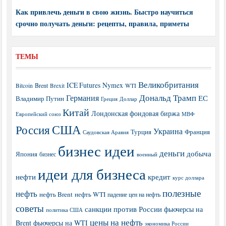
Как привлечь деньги в свою жизнь. Быстро научиться
срочно получать деньги: рецепты, правила, приметы
ТЕМЫ
Великобритания
ICE Futures
Nymex
Brent
WTI
Bitcoin
Brexit
Дональд Трамп
Германия
ЕС
Владимир Путин
Греция
Доллар
Китай
Лондонская фондовая биржа
МВФ
Европейский союз
США
Россия
Украина
Турция
Франция
Саудовская Аравия
бизнес идеи
деньги
добыча
Япония
бизнес
военный
идеи для бизнеса
нефти
кредит
курс доллара
полезные
нефть
нефть Brent
нефть WTI
падение цен на нефть
советы
санкции против России
фьючерсы на
политика США
цены на нефть
Brent
фьючерсы на WTI
экономика России