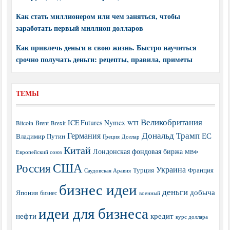
Как стать миллионером или чем заняться, чтобы
заработать первый миллион долларов
Как привлечь деньги в свою жизнь. Быстро научиться
срочно получать деньги: рецепты, правила, приметы
ТЕМЫ
Великобритания
ICE Futures
Nymex
Brent
WTI
Bitcoin
Brexit
Дональд Трамп
Германия
ЕС
Владимир Путин
Греция
Доллар
Китай
Лондонская фондовая биржа
МВФ
Европейский союз
США
Россия
Украина
Турция
Франция
Саудовская Аравия
бизнес идеи
деньги
добыча
Япония
бизнес
военный
идеи для бизнеса
нефти
кредит
курс доллара