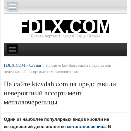
Бизнес-портал: Financial DaiLy eXpress
FDLX.COM
»
Статьи
»
На сайте kievdah.com.ua представили
невероятный ассортимент металлочерепицы
На сайте kievdah.com.ua представили
невероятный ассортимент
металлочерепицы
Один из наиболее популярных видов кровли на
сегодняшний день является
металлочерепица
. В