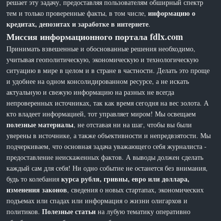
решает эту задачу, предоставляя пользователям обширный спектр
информацию о
тем и только проверенные факты, в том числе,
кредитах, депозитах и заработке в интернете
.
Миссия информационного портала fdlx.com
Принимать взвешенные и обоснованные решения необходимо,
учитывая геополитическую, экономическую и технологическую
ситуацию в мире в целом и в стране в частности. Делать это проще
и удобнее на одном консолидированном ресурсе, а не искать
актуальную и свежую информацию на разных не всегда
непроверенных источниках, так как время сегодня на вес золота. А
кто владеет информацией, тот управляет миром! Мы освещаем
полезные материалы
, не отставая ни на шаг, чтобы вы были
уверены в источнике, а также объективности и непредвзятости. Мы
подчеркиваем, что основная задача уважающего себя журналиста -
предоставление неискаженных фактов. А выводы должен сделать
каждый сам для себя! Ни одно событие не останется без внимания,
курса рубля, гривны, евро или доллара,
будь то колебания
изменения законов
, сведения о новых стартапах, экономических
подъемах или спадах или информация о жизни олигархов и
Полезные статьи
политиков.
на лубую тематику оперативно