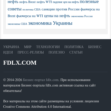
полезные
нефть
нефть Brent
нефть WTI
падение цен на нефть
советы
санкции против России
фьючерсы на
политика США
цены на нефть
Brent
фьючерсы на WTI
экономика России
экономика Украины
экономика США
УКРАИНА
МИР
ТЕХНОЛОГИИ
ПОЛИТИКА
БИЗНЕС
ИДЕИ
ПРЕСС-РЕЛИЗЫ
ПОЛЕЗНО
СТАТЬИ
FDLX.COM
© 2014-2026
Бизнес-портал fdlx.com
. При использовании
материалов Бизнес-портала fdlx.com активная ссылка на сайт
обязательна!
Все материалы на этом сайте размещены на условиях лицензии
Creative Commons Attribution 4.0 International.