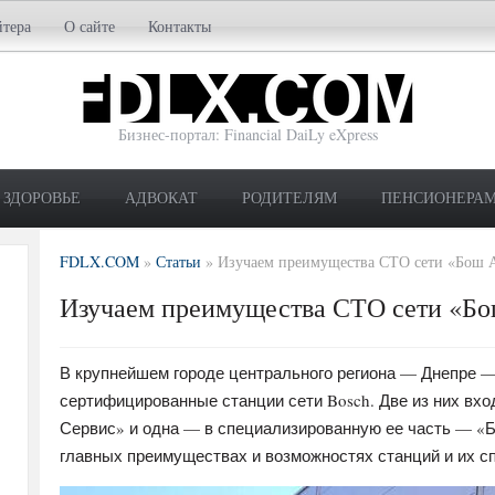
йтера
О сайте
Контакты
Бизнес-портал: Financial DaiLy eXpress
ЗДОРОВЬЕ
АДВОКАТ
РОДИТЕЛЯМ
ПЕНСИОНЕРА
FDLX.COM
»
Статьи
»
Изучаем преимущества СТО сети «Бош А
Изучаем преимущества СТО сети «Бо
В крупнейшем городе центрального региона — Днепре —
сертифицированные станции сети Bosch. Две из них вх
Сервис» и одна — в специализированную ее часть — «Б
главных преимуществах и возможностях станций и их с