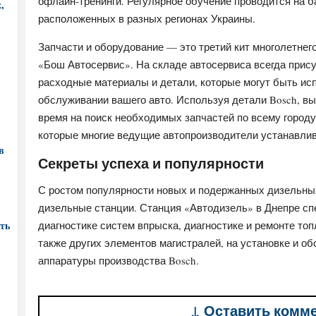
офлайн-тренинги. Регулярное обучение проводится на б
,
расположенных в разных регионах Украины.
Запчасти и оборудование — это третий кит многолетне
«Бош Автосервис». На складе автосервиса всегда при
расходные материалы и детали, которые могут быть ис
обслуживании вашего авто. Используя детали Bosch, вы
время на поиск необходимых запчастей по всему городу
которые многие ведущие автопроизводители устанавлива
в
Секреты успеха и популярности
С ростом популярности новых и подержанных дизельных
дизельные станции. Станция «Автодизель» в Днепре с
ть
диагностике систем впрыска, диагностике и ремонте то
также других элементов магистралей, на установке и о
аппаратуры производства Bosch.
↓ Оставить комм