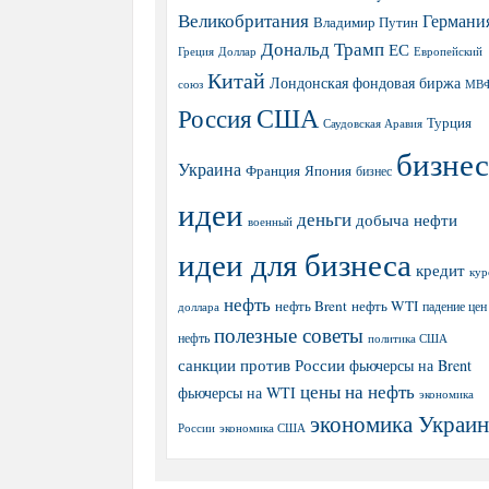
Великобритания
Германи
Владимир Путин
Дональд Трамп
ЕС
Греция
Доллар
Европейский
Китай
Лондонская фондовая биржа
МВ
союз
США
Россия
Турция
Саудовская Аравия
бизнес
Украина
Япония
Франция
бизнес
идеи
деньги
добыча нефти
военный
идеи для бизнеса
кредит
кур
нефть
нефть Brent
нефть WTI
доллара
падение цен
полезные советы
нефть
политика США
санкции против России
фьючерсы на Brent
цены на нефть
фьючерсы на WTI
экономика
экономика Украи
экономика США
России