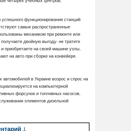
азе четырех учебных центров,
го успешного функционирования станций
сутствуют самые распространенные
пользованы механиком при ремонте или
 получаете двойную выгоду: не тратите
 и приобретаете на своей машине узлы,
ют на авто при сборке на конвейере.
 автомобилей в Украине возрос и спрос на
пециализируется на компьютерной
пливных форсунок и топливных насосов,
бслуживании элементов дизельной
ентарий ↓