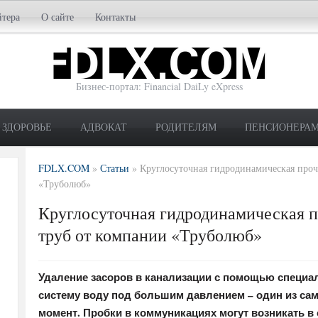
йтера
О сайте
Контакты
Бизнес-портал: Financial DaiLy eXpress
ЗДОРОВЬЕ
АДВОКАТ
РОДИТЕЛЯМ
ПЕНСИОНЕРА
FDLX.COM
»
Статьи
»
Круглосуточная гидродинамическая про
«Труболюб»
Круглосуточная гидродинамическая 
труб от компании «Труболюб»
Удаление засоров в канализации с помощью специа
систему воду под большим давлением – один из с
момент. Пробки в коммуникациях могут возникать в 