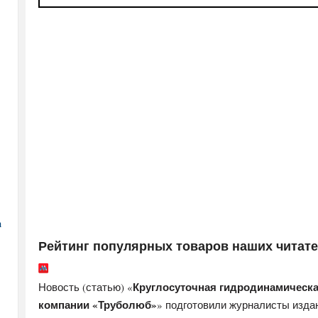
а
Рейтинг популярных товаров наших читат
Круглосуточная гидродинамическа
Новость (статью) «
компании «Труболюб»
» подготовили журналисты изд