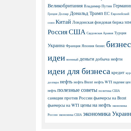
Великобритания
Германи
Владимир Путин
Дональд Трамп
ЕС
Греция
Доллар
Европейский
Китай
Лондонская фондовая биржа
МВ
союз
США
Россия
Турция
Саудовская Аравия
бизнес
Украина
Япония
Франция
бизнес
идеи
деньги
добыча нефти
военный
идеи для бизнеса
кредит
кур
нефть
нефть Brent
нефть WTI
доллара
падение цен
полезные советы
нефть
политика США
санкции против России
фьючерсы на Brent
цены на нефть
фьючерсы на WTI
экономика
экономика Украи
экономика США
России