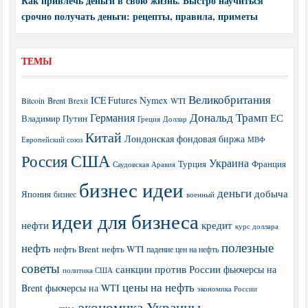
Как привлечь деньги в свою жизнь. Быстро научиться
срочно получать деньги: рецепты, правила, приметы
ТЕМЫ
Великобритания
ICE Futures
Nymex
Brent
WTI
Bitcoin
Brexit
Дональд Трамп
Германия
ЕС
Владимир Путин
Греция
Доллар
Китай
Лондонская фондовая биржа
МВФ
Европейский союз
США
Россия
Украина
Турция
Франция
Саудовская Аравия
бизнес идеи
деньги
добыча
Япония
бизнес
военный
идеи для бизнеса
нефти
кредит
курс доллара
полезные
нефть
нефть Brent
нефть WTI
падение цен на нефть
советы
санкции против России
фьючерсы на
политика США
цены на нефть
Brent
фьючерсы на WTI
экономика России
экономика Украины