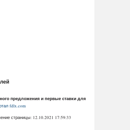
елей
ного предложения и первые ставки для
ртал fdlx.com
ение страницы: 12.10.2021 17:59:33