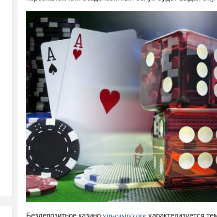
Бездепозитное казино
vip-casino.org
характеризуется тем