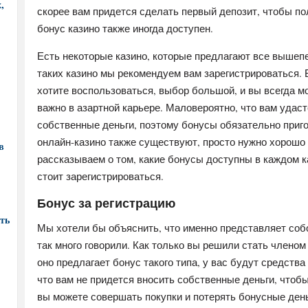
,
скорее вам придется сделать первый депозит, чтобы по
бонус казино также иногда доступен.
Есть некоторые казино, которые предлагают все вышеп
таких казино мы рекомендуем вам зарегистрироваться. 
хотите воспользоваться, выбор большой, и вы всегда мо
важно в азартной карьере. Маловероятно, что вам удас
собственные деньги, поэтому бонусы обязательно приг
онлайн-казино также существуют, просто нужно хорошо
в
рассказываем о том, какие бонусы доступны в каждом ка
стоит зарегистрироваться.
Бонус за регистрацию
ть
Мы хотели бы объяснить, что именно представляет собо
так много говорили. Как только вы решили стать членом
оно предлагает бонус такого типа, у вас будут средства
что вам не придется вносить собственные деньги, чтоб
вы можете совершать покупки и потерять бонусные день