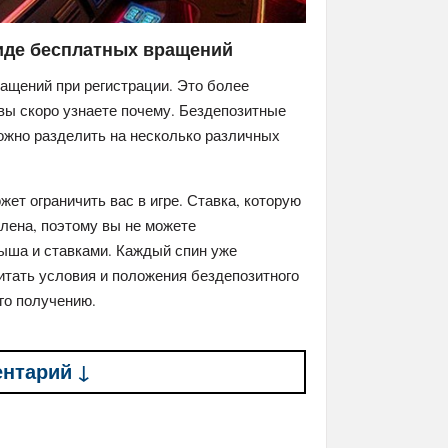
иде бесплатных вращений
ащений при регистрации. Это более
 вы скоро узнаете почему. Бездепозитные
ожно разделить на несколько различных
жет ограничить вас в игре. Ставка, которую
влена, поэтому вы не можете
ыша и ставками. Каждый спин уже
итать условия и положения бездепозитного
го получению.
ентарий ↓