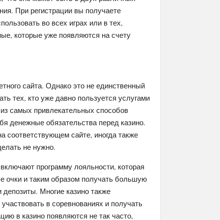
ия. При регистрации вы получаете
ользовать во всех играх или в тех,
ные, которые уже появляются на счету
етного сайта. Однако это не единственный
ать тех, кто уже давно пользуется услугами
н из самых привлекательных способов
ебя денежные обязательства перед казино.
 на соответствующем сайте, иногда также
делать не нужно.
 включают программу лояльности, которая
е очки и таким образом получать большую
и депозиты. Многие казино также
 участвовать в соревнованиях и получать
цию в казино появляются не так часто,