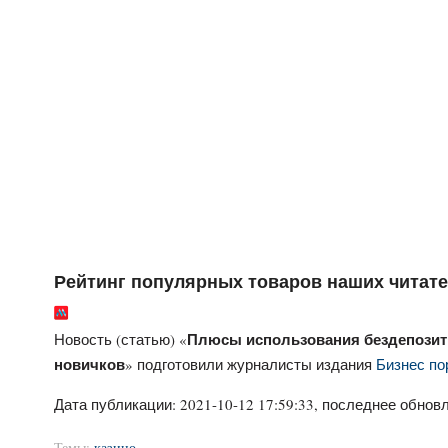
Рейтинг популярных товаров наших читат
Плюсы использования бездепозит
Новость (статью) «
новичков
» подготовили журналисты издания
Бизнес по
Дата публикации:
2021-10-12 17:59:33
, последнее обновл
Темы:
казино