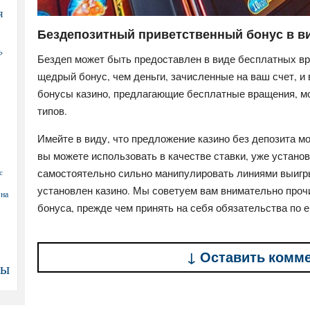
я
Бездепозитный приветственный бонус в в
Ф
Бездеп может быть предоставлен в виде бесплатных вр
щедрый бонус, чем деньги, зачисленные на ваш счет, и
бонусы казино, предлагающие бесплатные вращения, м
типов.
Имейте в виду, что предложение казино без депозита мо
вы можете использовать в качестве ставки, уже устано
самостоятельно сильно манипулировать линиями выигр
с
установлен казино. Мы советуем вам внимательно проч
 на
бонуса, прежде чем принять на себя обязательства по е
↓ Оставить комм
ны