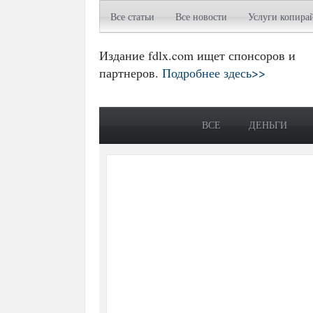
Все статьи
Все новости
Услуги копира
Издание fdlx.com ищет спонсоров и
партнеров.
Подробнее здесь>>
ВСЕ
ДЕНЬГИ