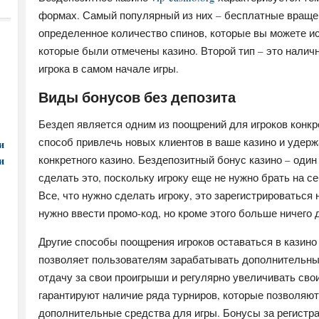
формах. Самый популярный из них – бесплатные вращен
определенное количество спинов, которые вы можете исп
которые были отмечены казино. Второй тип – это налич
игрока в самом начале игры.
Виды бонусов без депозита
Бездеп является одним из поощрений для игроков конкр
способ привлечь новых клиентов в ваше казино и удерж
и
конкретного казино. Бездепозитный бонус казино – оди
и
сделать это, поскольку игроку еще не нужно брать на с
Все, что нужно сделать игроку, это зарегистрироваться
нужно ввести промо-код, но кроме этого больше ничего 
Другие способы поощрения игроков оставаться в казино
позволяет пользователям зарабатывать дополнительны
отдачу за свои проигрыши и регулярно увеличивать сво
гарантируют наличие ряда турниров, которые позволяют
дополнительные средства для игры. Бонусы за регистра