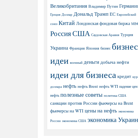
Великобритания
Германи
Владимир Путин
Дональд Трамп
ЕС
Греция
Доллар
Европейский
Китай
Лондонская фондовая биржа
МВ
союз
США
Россия
Турция
Саудовская Аравия
бизнес
Украина
Япония
Франция
бизнес
идеи
деньги
добыча нефти
военный
идеи для бизнеса
кредит
кур
нефть
нефть Brent
нефть WTI
доллара
падение цен
полезные советы
нефть
политика США
санкции против России
фьючерсы на Brent
цены на нефть
фьючерсы на WTI
экономика
экономика Украи
экономика США
России