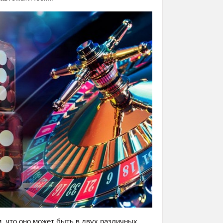
, что оно может быть в двух различных