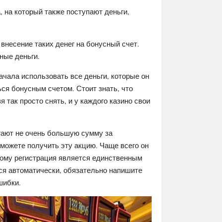
, на который также поступают деньги,
 внесение таких денег на бонусный счет.
ные деньги.
ачала использовать все деньги, которые он
ься бонусным счетом. Стоит знать, что
я так просто снять, и у каждого казино свои
гают не очень большую сумму за
можете получить эту акцию. Чаще всего он
тому регистрация является единственным
тся автоматически, обязательно напишите
шибки.