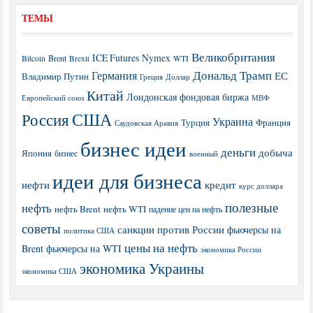
ТЕМЫ
Великобритания
ICE Futures
Nymex
Brent
WTI
Bitcoin
Brexit
Дональд Трамп
Германия
ЕС
Владимир Путин
Греция
Доллар
Китай
Лондонская фондовая биржа
МВФ
Европейский союз
США
Россия
Украина
Турция
Франция
Саудовская Аравия
бизнес идеи
деньги
добыча
Япония
бизнес
военный
идеи для бизнеса
нефти
кредит
курс доллара
полезные
нефть
нефть Brent
нефть WTI
падение цен на нефть
советы
санкции против России
фьючерсы на
политика США
цены на нефть
Brent
фьючерсы на WTI
экономика России
экономика Украины
экономика США