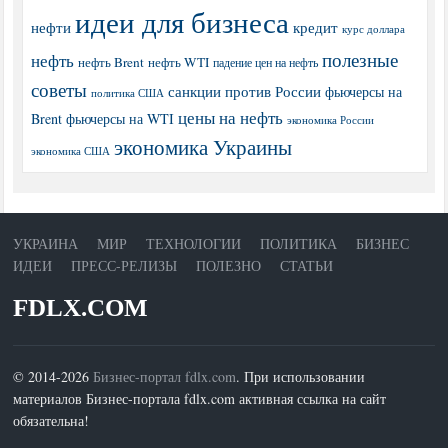
идеи для бизнеса
нефти
кредит
курс доллара
полезные
нефть
нефть Brent
нефть WTI
падение цен на нефть
советы
санкции против России
фьючерсы на
политика США
цены на нефть
Brent
фьючерсы на WTI
экономика России
экономика Украины
экономика США
УКРАИНА
МИР
ТЕХНОЛОГИИ
ПОЛИТИКА
БИЗНЕС
ИДЕИ
ПРЕСС-РЕЛИЗЫ
ПОЛЕЗНО
СТАТЬИ
FDLX.COM
© 2014-2026
Бизнес-портал fdlx.com
. При использовании
материалов Бизнес-портала fdlx.com активная ссылка на сайт
обязательна!