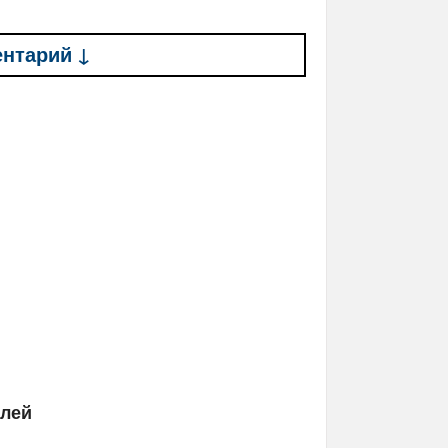
ентарий ↓
елей