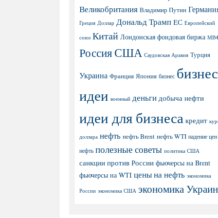
Великобритания
Германи
Владимир Путин
Дональд Трамп
ЕС
Греция
Доллар
Европейский
Китай
Лондонская фондовая биржа
МВ
союз
США
Россия
Турция
Саудовская Аравия
бизнес
Украина
Япония
Франция
бизнес
идеи
деньги
добыча нефти
военный
идеи для бизнеса
кредит
кур
нефть
нефть Brent
нефть WTI
доллара
падение цен
полезные советы
нефть
политика США
санкции против России
фьючерсы на Brent
цены на нефть
фьючерсы на WTI
экономика
экономика Украи
экономика США
России