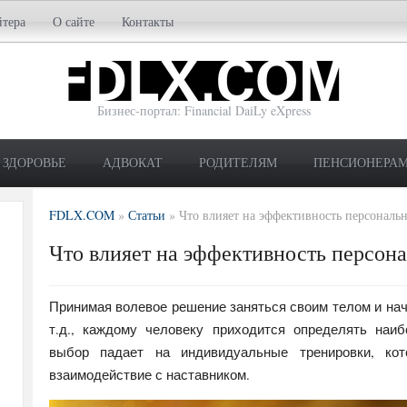
йтера
О сайте
Контакты
Бизнес-портал: Financial DaiLy eXpress
ЗДОРОВЬЕ
АДВОКАТ
РОДИТЕЛЯМ
ПЕНСИОНЕРА
FDLX.COM
»
Статьи
»
Что влияет на эффективность персональ
Что влияет на эффективность персон
Принимая волевое решение заняться своим телом и нача
т.д., каждому человеку приходится определять наи
выбор падает на индивидуальные тренировки, кот
взаимодействие с наставником.