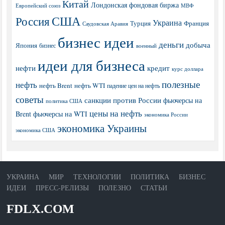
Китай
Лондонская фондовая биржа
МВФ
Европейский союз
США
Россия
Украина
Турция
Франция
Саудовская Аравия
бизнес идеи
деньги
добыча
Япония
бизнес
военный
идеи для бизнеса
нефти
кредит
курс доллара
полезные
нефть
нефть Brent
нефть WTI
падение цен на нефть
советы
санкции против России
фьючерсы на
политика США
цены на нефть
Brent
фьючерсы на WTI
экономика России
экономика Украины
экономика США
УКРАИНА
МИР
ТЕХНОЛОГИИ
ПОЛИТИКА
БИЗНЕС
ИДЕИ
ПРЕСС-РЕЛИЗЫ
ПОЛЕЗНО
СТАТЬИ
FDLX.COM