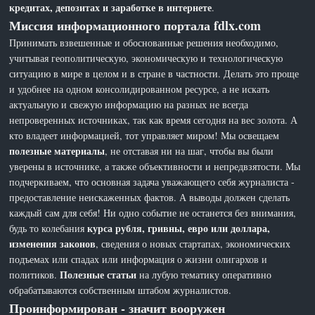
кредитах, депозитах и заработке в интернете
.
Миссия информационного портала fdlx.com
Принимать взвешенные и обоснованные решения необходимо,
учитывая геополитическую, экономическую и технологическую
ситуацию в мире в целом и в стране в частности. Делать это проще
и удобнее на одном консолидированном ресурсе, а не искать
актуальную и свежую информацию на разных не всегда
непроверенных источниках, так как время сегодня на вес золота. А
кто владеет информацией, тот управляет миром! Мы освещаем
полезные материалы
, не отставая ни на шаг, чтобы вы были
уверены в источнике, а также объективности и непредвзятости. Мы
подчеркиваем, что основная задача уважающего себя журналиста -
предоставление неискаженных фактов. А выводы должен сделать
каждый сам для себя! Ни одно событие не останется без внимания,
курса рубля, гривны, евро или доллара,
будь то колебания
изменения законов
, сведения о новых стартапах, экономических
подъемах или спадах или информация о жизни олигархов и
Полезные статьи
политиков.
на лубую тематику оперативно
обрабатываются собственным штабом журналистов.
Проинформирован - значит вооружен