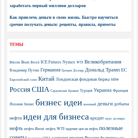
заработать первый миллион долларов
Как привлечь деньги в свою жизнь. Быстро научиться
срочно получать деньги: рецепты, правила, приметы
ТЕМЫ
Великобритания
ICE Futures
Nymex
Brent
WTI
Bitcoin
Brexit
Дональд Трамп
Германия
ЕС
Владимир Путин
Греция
Доллар
Китай
Лондонская фондовая биржа
МВФ
Европейский союз
США
Россия
Украина
Турция
Франция
Саудовская Аравия
бизнес идеи
деньги
добыча
Япония
бизнес
военный
идеи для бизнеса
нефти
кредит
курс доллара
полезные
нефть
нефть Brent
нефть WTI
падение цен на нефть
советы
санкции против России
фьючерсы на