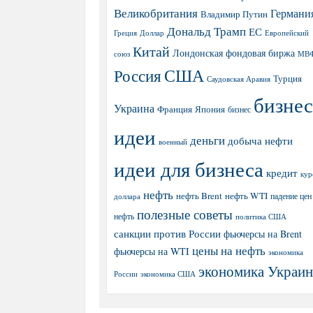
Великобритания
Германи
Владимир Путин
Дональд Трамп
ЕС
Греция
Доллар
Европейский
Китай
Лондонская фондовая биржа
МВ
союз
США
Россия
Турция
Саудовская Аравия
бизнес
Украина
Япония
Франция
бизнес
идеи
деньги
добыча нефти
военный
идеи для бизнеса
кредит
кур
нефть
нефть Brent
нефть WTI
доллара
падение цен
полезные советы
нефть
политика США
санкции против России
фьючерсы на Brent
цены на нефть
фьючерсы на WTI
экономика
экономика Украи
экономика США
России