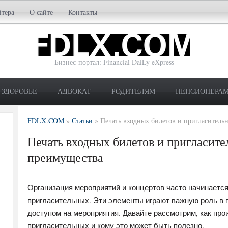
йтера
О сайте
Контакты
Бизнес-портал: Financial DaiLy eXpress
ЗДОРОВЬЕ
АДВОКАТ
РОДИТЕЛЯМ
ПЕНСИОНЕРА
FDLX.COM
»
Статьи
»
Печать входных билетов и пригласитель
Печать входных билетов и пригласите
преимущества
Организация мероприятий и концертов часто начинается
пригласительных. Эти элементы играют важную роль в 
доступом на мероприятия. Давайте рассмотрим, как про
пригласительных и кому это может быть полезно.