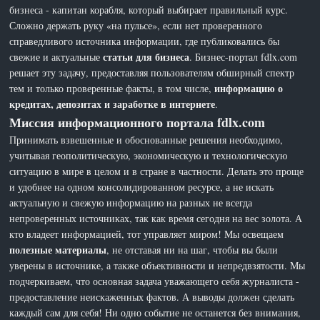
бизнеса - капитан корабля, который выбирает правильный курс.
Сложно держать руку «на пульсе», если нет проверенного
справедливого источника информации, где публиковались бы
статьи для бизнеса
свежие и актуальные
. Бизнес-портал fdlx.com
решает эту задачу, предоставляя пользователям обширный спектр
информацию о
тем и только проверенные факты, в том числе,
кредитах, депозитах и заработке в интернете
.
Миссия информационного портала fdlx.com
Принимать взвешенные и обоснованные решения необходимо,
учитывая геополитическую, экономическую и технологическую
ситуацию в мире в целом и в стране в частности. Делать это проще
и удобнее на одном консолидированном ресурсе, а не искать
актуальную и свежую информацию на разных не всегда
непроверенных источниках, так как время сегодня на вес золота. А
кто владеет информацией, тот управляет миром! Мы освещаем
полезные материалы
, не отставая ни на шаг, чтобы вы были
уверены в источнике, а также объективности и непредвзятости. Мы
подчеркиваем, что основная задача уважающего себя журналиста -
предоставление неискаженных фактов. А выводы должен сделать
каждый сам для себя! Ни одно событие не останется без внимания,