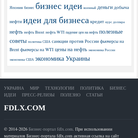
бизнес идеи
деньги
добыча
Япония
бизнес
военный
идеи для бизнеса
нефти
кредит
курс доллара
полезные
нефть
нефть Brent
нефть WTI
падение цен на нефть
советы
санкции против России
фьючерсы на
политика США
цены на нефть
Brent
фьючерсы на WTI
экономика России
экономика Украины
экономика США
УКРАИНА
МИР
ТЕХНОЛОГИИ
ПОЛИТИКА
БИЗНЕС
ИДЕИ
ПРЕСС-РЕЛИЗЫ
ПОЛЕЗНО
СТАТЬИ
FDLX.COM
© 2014-2026
Бизнес-портал fdlx.com
. При использовании
материалов Бизнес-портала fdlx.com активная ссылка на сайт