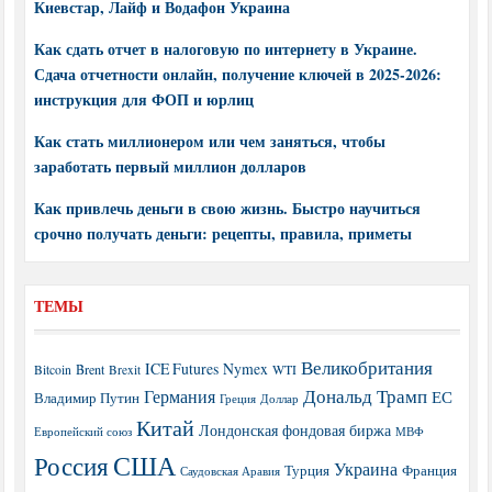
Киевстар, Лайф и Водафон Украина
Как сдать отчет в налоговую по интернету в Украине.
Сдача отчетности онлайн, получение ключей в 2025-2026:
инструкция для ФОП и юрлиц
Как стать миллионером или чем заняться, чтобы
заработать первый миллион долларов
Как привлечь деньги в свою жизнь. Быстро научиться
срочно получать деньги: рецепты, правила, приметы
ТЕМЫ
Великобритания
ICE Futures
Nymex
Brent
WTI
Bitcoin
Brexit
Дональд Трамп
Германия
ЕС
Владимир Путин
Греция
Доллар
Китай
Лондонская фондовая биржа
МВФ
Европейский союз
США
Россия
Украина
Турция
Франция
Саудовская Аравия