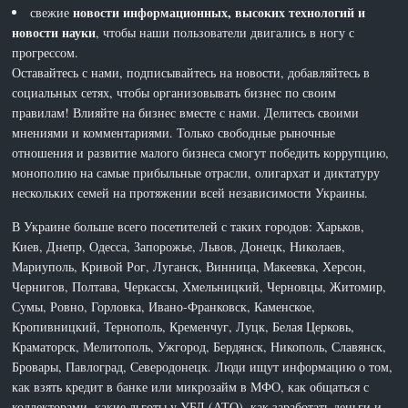
новости информационных, высоких технологий и
свежие
новости науки
, чтобы наши пользователи двигались в ногу с
прогрессом.
Оставайтесь с нами, подписывайтесь на новости, добавляйтесь в
социальных сетях, чтобы организовывать бизнес по своим
правилам! Влияйте на бизнес вместе с нами. Делитесь своими
мнениями и комментариями. Только свободные рыночные
отношения и развитие малого бизнеса смогут победить коррупцию,
монополию на самые прибыльные отрасли, олигархат и диктатуру
нескольких семей на протяжении всей независимости Украины.
В Украине больше всего посетителей с таких городов: Харьков,
Киев, Днепр, Одесса, Запорожье, Львов, Донецк, Николаев,
Мариуполь, Кривой Рог, Луганск, Винница, Макеевка, Херсон,
Чернигов, Полтава, Черкассы, Хмельницкий, Черновцы, Житомир,
Сумы, Ровно, Горловка, Ивано-Франковск, Каменское,
Кропивницкий, Тернополь, Кременчуг, Луцк, Белая Церковь,
Краматорск, Мелитополь, Ужгород, Бердянск, Никополь, Славянск,
Бровары, Павлоград, Северодонецк. Люди ищут информацию о том,
как взять кредит в банке или микрозайм в МФО, как общаться с
коллекторами, какие льготы у УБД (АТО), как заработать деньги и