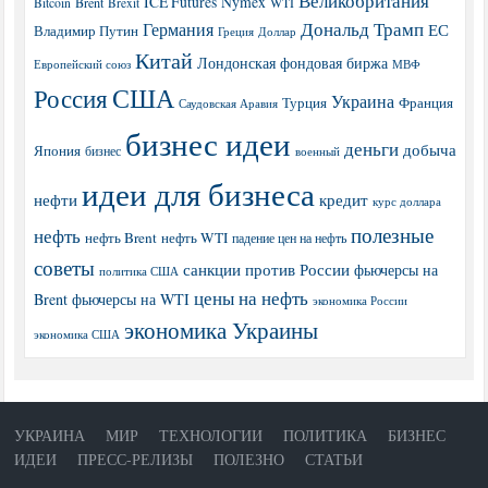
Великобритания
ICE Futures
Nymex
Brent
WTI
Bitcoin
Brexit
Дональд Трамп
Германия
ЕС
Владимир Путин
Греция
Доллар
Китай
Лондонская фондовая биржа
МВФ
Европейский союз
США
Россия
Украина
Турция
Франция
Саудовская Аравия
бизнес идеи
деньги
добыча
Япония
бизнес
военный
идеи для бизнеса
нефти
кредит
курс доллара
полезные
нефть
нефть Brent
нефть WTI
падение цен на нефть
советы
санкции против России
фьючерсы на
политика США
цены на нефть
Brent
фьючерсы на WTI
экономика России
экономика Украины
экономика США
УКРАИНА
МИР
ТЕХНОЛОГИИ
ПОЛИТИКА
БИЗНЕС
ИДЕИ
ПРЕСС-РЕЛИЗЫ
ПОЛЕЗНО
СТАТЬИ