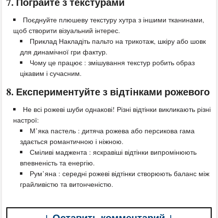
7. Пограйте з текстурами
Поєднуйте плюшеву текстуру хутра з іншими тканинами,
щоб створити візуальний інтерес.
Приклад Накладіть пальто на трикотаж, шкіру або шовк
для динамічної гри фактур.
Чому це працює : змішування текстур робить образ
цікавим і сучасним.
8. Експериментуйте з відтінками рожевого
Не всі рожеві шуби однакові! Різні відтінки викликають різні
настрої:
М’яка пастель : дитяча рожева або персикова гама
здається романтичною і ніжною.
Сміливі маджента : яскравіші відтінки випромінюють
впевненість та енергію.
Рум’яна : середні рожеві відтінки створюють баланс між
грайливістю та витонченістю.
↓ Оставить комментарий ↓