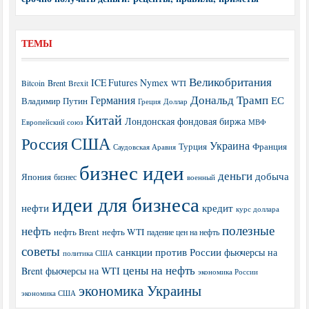
ТЕМЫ
Великобритания
ICE Futures
Nymex
Brent
WTI
Bitcoin
Brexit
Дональд Трамп
Германия
ЕС
Владимир Путин
Греция
Доллар
Китай
Лондонская фондовая биржа
МВФ
Европейский союз
США
Россия
Украина
Турция
Франция
Саудовская Аравия
бизнес идеи
деньги
добыча
Япония
бизнес
военный
идеи для бизнеса
нефти
кредит
курс доллара
полезные
нефть
нефть Brent
нефть WTI
падение цен на нефть
советы
санкции против России
фьючерсы на
политика США
цены на нефть
Brent
фьючерсы на WTI
экономика России
экономика Украины
экономика США