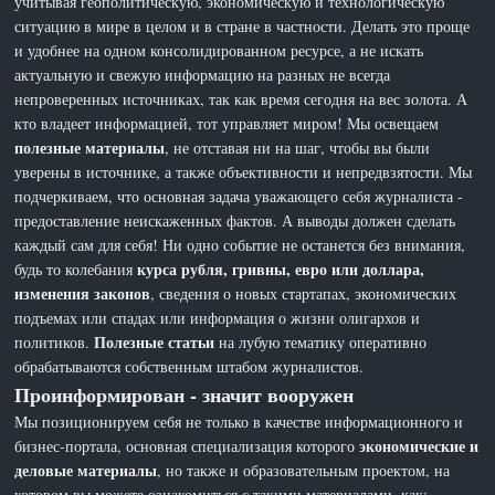
учитывая геополитическую, экономическую и технологическую
ситуацию в мире в целом и в стране в частности. Делать это проще
и удобнее на одном консолидированном ресурсе, а не искать
актуальную и свежую информацию на разных не всегда
непроверенных источниках, так как время сегодня на вес золота. А
кто владеет информацией, тот управляет миром! Мы освещаем
полезные материалы
, не отставая ни на шаг, чтобы вы были
уверены в источнике, а также объективности и непредвзятости. Мы
подчеркиваем, что основная задача уважающего себя журналиста -
предоставление неискаженных фактов. А выводы должен сделать
каждый сам для себя! Ни одно событие не останется без внимания,
курса рубля, гривны, евро или доллара,
будь то колебания
изменения законов
, сведения о новых стартапах, экономических
подъемах или спадах или информация о жизни олигархов и
Полезные статьи
политиков.
на лубую тематику оперативно
обрабатываются собственным штабом журналистов.
Проинформирован - значит вооружен
Мы позиционируем себя не только в качестве информационного и
экономические и
бизнес-портала, основная специализация которого
деловые материалы
, но также и образовательным проектом, на
котором вы можете ознакомиться с такими материалами, как: