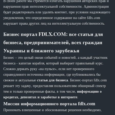
В своей работе мы стремится избегать нарушения авторских прав и
нарушения прав интеллектуальной собственности. Администрация
будет редактировать или удалять контент, при условии надлежащего
уведомления, что определенное содержание на сайте fdlx.com
нарушает права других лиц на интеллектуальную собственность.
Бизнес портал FDLX.COM: все статьи для
бизнеса, предпринимателей, всех граждан
Украины и ближнего зарубежья
Бизнес – это целый океан событий и новостей, а каждый участник
бизнеса - капитан корабля, который выбирает правильный курс.
Сложно держать руку «на пульсе», если нет проверенного
справедливого источника информации, где публиковались бы
статьи для бизнеса
свежие и актуальные
. Бизнес-портал fdlx.com
решает эту задачу, предоставляя пользователям обширный спектр
информацию о
тем и только проверенные факты, в том числе,
кредитах, депозитах и заработке в интернете
.
Миссия информационного портала fdlx.com
Принимать взвешенные и обоснованные решения необходимо,