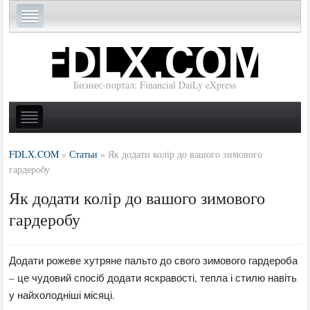
Бизнес-портал: Financial DaiLy eXpress
FDLX.COM
»
Статьи
»
Як додати колір до вашого зимового
гардеробу
Як додати колір до вашого зимового
гардеробу
Додати рожеве хутряне пальто до свого зимового гардероба
– це чудовий спосіб додати яскравості, тепла і стилю навіть
у найхолодніші місяці.