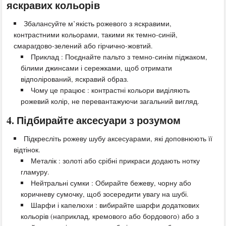
яскравих кольорів
Збалансуйте м’якість рожевого з яскравими,
контрастними кольорами, такими як темно-синій,
смарагдово-зелений або гірчично-жовтий.
Приклад : Поєднайте пальто з темно-синім піджаком,
білими джинсами і сережками, щоб отримати
відполірований, яскравий образ.
Чому це працює : контрастні кольори виділяють
рожевий колір, не перевантажуючи загальний вигляд.
4. Підбирайте аксесуари з розумом
Підкресліть рожеву шубу аксесуарами, які доповнюють її
відтінок.
Металік : золоті або срібні прикраси додають нотку
гламуру.
Нейтральні сумки : Обирайте бежеву, чорну або
коричневу сумочку, щоб зосередити увагу на шубі.
Шарфи і капелюхи : вибирайте шарфи додаткових
кольорів (наприклад, кремового або бордового) або з