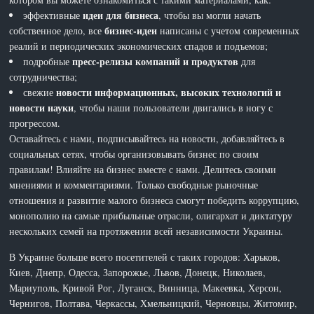
идеи для бизнеса
эффективные
, чтобы вы могли начать
бизнес-идеи
собственное дело, все
написаны с учетом современных
реалий и периодических экономических спадов и подъемов;
пресс-релизы компаний и продуктов
подробные
для
сотрудничества;
новости информационных, высоких технологий и
свежие
новости науки
, чтобы наши пользователи двигались в ногу с
прогрессом.
Оставайтесь с нами, подписывайтесь на новости, добавляйтесь в
социальных сетях, чтобы организовывать бизнес по своим
правилам! Влияйте на бизнес вместе с нами. Делитесь своими
мнениями и комментариями. Только свободные рыночные
отношения и развитие малого бизнеса смогут победить коррупцию,
монополию на самые прибыльные отрасли, олигархат и диктатуру
нескольких семей на протяжении всей независимости Украины.
В Украине больше всего посетителей с таких городов: Харьков,
Киев, Днепр, Одесса, Запорожье, Львов, Донецк, Николаев,
Мариуполь, Кривой Рог, Луганск, Винница, Макеевка, Херсон,
Чернигов, Полтава, Черкассы, Хмельницкий, Черновцы, Житомир,