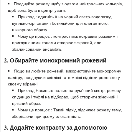
Поєднуйте рожеву шубу з одягом нейтральних кольорів,
щоб вона була в центрі уваги.
Приклад : одягніть її на чорний светр-водолазку,
вугільно-сірі штани і ботильйони для елегантного,
шикарного образу.
Чому це працює : контраст між яскравим рожевим і
приглушеними тонами створює яскравий, але
збалансований ансамбль.
2. Обирайте монохромний рожевий
Якщо ви любите рожевий, використовуйте монохромну
палітру, поєднуючи світліші та темніші відтінки рожевого у
своєму вбранні.
Приклад Накиньте пальто на рум’яний светр, рожеву
спідницю і туфлі на підборах, щоб створити жіночний і
цілісний образ.
Чому це працює : Такий підхід підсилює рожеву тему,
зберігаючи при цьому елегантність.
3. Додайте контрасту за допомогою