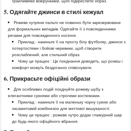
грайливими візерунками, щоб підкреслити образ.
5. Одягайте джинси в стилі кежуал
Рожеве хутряне пальто не повинно бути зарезервоване
для формальних випадків. Одягайте її з повсякденними
речами для повсякденного носіння.
Приклад : накиньте її на просту білу футболку, джинси з
потертостями і бойові черевики, щоб створити
розслаблений, але стильний образ.
Чому це працює : Це поєднання доводить, що розкіш і
комфорт можуть бездоганно співіснувати.
6. Прикрасьте офіційні образи
Для особливих подій поєднуйте рожеву шубу з
елегантними сукнями або строгими костюмами.
Приклад : накиньте її на маленьку чорну сукню або
оксамитовий комбінезон для миттєвої вишуканості.
Чому це працює : рожеве хутро додає гламурний шар
до будь-якого офіційного вбрання.