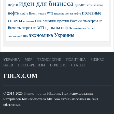
идеи для бизнеса
нефти
кредит
курс доллара
полезные
нефть
нефть Brent
нефть WTI
падение цен на нефть
советы
санкции против России
фьючерсы на
политика США
цены на нефть
Brent
фьючерсы на WTI
экономика России
экономика Украины
экономика США
УКРАИНА
МИР
ТЕХНОЛОГИИ
ПОЛИТИКА
БИЗНЕС
ИДЕИ
ПРЕСС-РЕЛИЗЫ
ПОЛЕЗНО
СТАТЬИ
FDLX.COM
© 2014-2026
Бизнес-портал fdlx.com
. При использовании
материалов Бизнес-портала fdlx.com активная ссылка на сайт
обязательна!