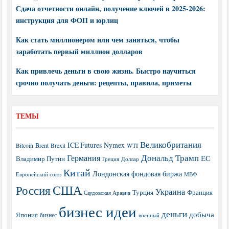
Сдача отчетности онлайн, получение ключей в 2025-2026:
инструкция для ФОП и юрлиц
Как стать миллионером или чем заняться, чтобы
заработать первый миллион долларов
Как привлечь деньги в свою жизнь. Быстро научиться
срочно получать деньги: рецепты, правила, приметы
ТЕМЫ
Великобритания
ICE Futures
Nymex
Brent
WTI
Bitcoin
Brexit
Дональд Трамп
Германия
ЕС
Владимир Путин
Греция
Доллар
Китай
Лондонская фондовая биржа
МВФ
Европейский союз
США
Россия
Украина
Турция
Франция
Саудовская Аравия
бизнес идеи
деньги
добыча
Япония
бизнес
военный