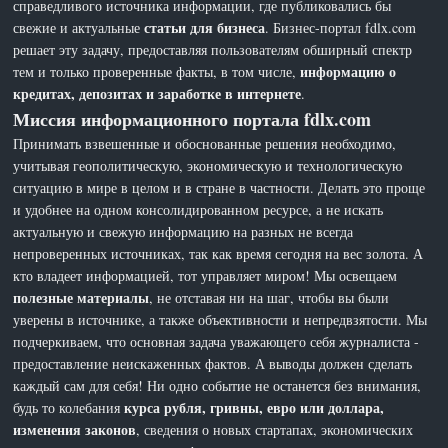
справедливого источника информации, где публиковались бы
статьи для бизнеса
свежие и актуальные
. Бизнес-портал fdlx.com
решает эту задачу, предоставляя пользователям обширный спектр
информацию о
тем и только проверенные факты, в том числе,
кредитах, депозитах и заработке в интернете
.
Миссия информационного портала fdlx.com
Принимать взвешенные и обоснованные решения необходимо,
учитывая геополитическую, экономическую и технологическую
ситуацию в мире в целом и в стране в частности. Делать это проще
и удобнее на одном консолидированном ресурсе, а не искать
актуальную и свежую информацию на разных не всегда
непроверенных источниках, так как время сегодня на вес золота. А
кто владеет информацией, тот управляет миром! Мы освещаем
полезные материалы
, не отставая ни на шаг, чтобы вы были
уверены в источнике, а также объективности и непредвзятости. Мы
подчеркиваем, что основная задача уважающего себя журналиста -
предоставление неискаженных фактов. А выводы должен сделать
каждый сам для себя! Ни одно событие не останется без внимания,
курса рубля, гривны, евро или доллара,
будь то колебания
изменения законов
, сведения о новых стартапах, экономических