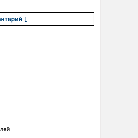
ентарий ↓
елей