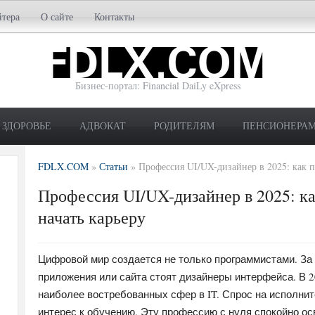
йтера
О сайте
Контакты
Бизнес-портал: Financial DaiLy eXpress
ЗДОРОВЬЕ
АДВОКАТ
РОДИТЕЛЯМ
ПЕНСИОНЕРА
FDLX.COM
»
Статьи
»
Профессия UI/UX-дизайнер в 2025: как 
Профессия UI/UX-дизайнер в 2025: к
начать карьеру
Цифровой мир создается не только программистами. З
приложения или сайта стоят дизайнеры интерфейса. В 2
наиболее востребованных сфер в IT. Спрос на исполнит
интерес к обучению. Эту профессию с нуля спокойно о