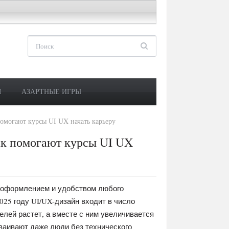
М
АЗАРТНЫЕ ИГРЫ
помогают курсы UI UX начать карьеру
ак помогают курсы UI UX
а оформлением и удобством любого
025 году UI/UX-дизайн входит в число
елей растет, а вместе с ним увеличивается
сваивают даже люди без технического