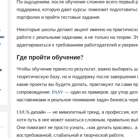
По ощущениям, после обучения сложнее всего первый р
поддержка, которую дают курсы: помогают подготовитьс
портфолио и пройти тестовые задания.
в
Некоторые школы делают акцент именно на практическо
ние
работе с реальными задачами, а не только на теории. 
и
адаптироваться к требованиям работодателей и уверенн
Где пройти обучение?
Чтобы обучение принесло результат, важно выбирать ш
в
теоретическую базу, но и поддержку после завершения 
какие проекты вы будете делать, практикуют ли сами п
,
сопровождение.
PASV
— один из примеров, где упор дел
наставниками и реальное понимание задач бизнеса чере
UI/UX-дизайн — не мимолетный тренд, а профессия, кот
хотя путь в нее может казаться сложным, правильно вы
Они помогают не просто узнать, «как делать красиво», а
востребованной, стабильной и творческой работе.