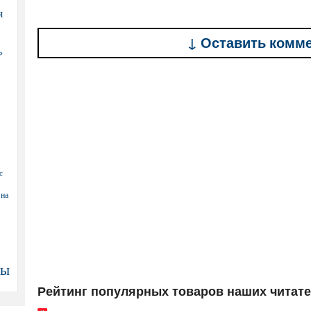
я
↓ Оставить комм
Ф
с
 на
ны
Рейтинг популярных товаров наших читат