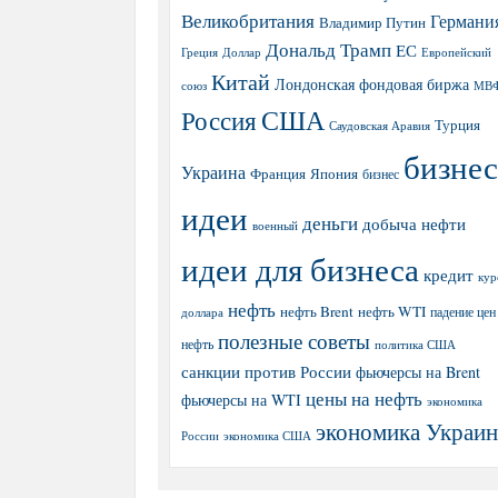
Великобритания
Германи
Владимир Путин
Дональд Трамп
ЕС
Греция
Доллар
Европейский
Китай
Лондонская фондовая биржа
МВ
союз
США
Россия
Турция
Саудовская Аравия
бизнес
Украина
Япония
Франция
бизнес
идеи
деньги
добыча нефти
военный
идеи для бизнеса
кредит
кур
нефть
нефть Brent
нефть WTI
доллара
падение цен
полезные советы
нефть
политика США
санкции против России
фьючерсы на Brent
цены на нефть
фьючерсы на WTI
экономика
экономика Украи
экономика США
России