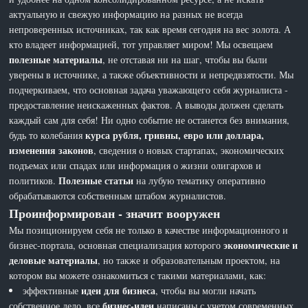
актуальную и свежую информацию на разных не всегда
непроверенных источниках, так как время сегодня на вес золота. А
кто владеет информацией, тот управляет миром! Мы освещаем
полезные материалы
, не отставая ни на шаг, чтобы вы были
уверены в источнике, а также объективности и непредвзятости. Мы
подчеркиваем, что основная задача уважающего себя журналиста -
предоставление неискаженных фактов. А выводы должен сделать
каждый сам для себя! Ни одно событие не останется без внимания,
курса рубля, гривны, евро или доллара,
будь то колебания
изменения законов
, сведения о новых стартапах, экономических
подъемах или спадах или информация о жизни олигархов и
Полезные статьи
политиков.
на лубую тематику оперативно
обрабатываются собственным штабом журналистов.
Проинформирован - значит вооружен
Мы позиционируем себя не только в качестве информационного и
экономические и
бизнес-портала, основная специализация которого
деловые материалы
, но также и образовательным проектом, на
котором вы можете ознакомиться с такими материалами, как:
идеи для бизнеса
эффективные
, чтобы вы могли начать
бизнес-идеи
собственное дело, все
написаны с учетом современных