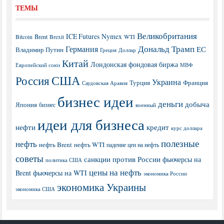
ТЕМЫ
Великобритания
ICE Futures
Nymex
Brent
WTI
Bitcoin
Brexit
Дональд Трамп
Германия
ЕС
Владимир Путин
Греция
Доллар
Китай
Лондонская фондовая биржа
МВФ
Европейский союз
США
Россия
Украина
Турция
Франция
Саудовская Аравия
бизнес идеи
деньги
добыча
Япония
бизнес
военный
идеи для бизнеса
нефти
кредит
курс доллара
полезные
нефть
нефть Brent
нефть WTI
падение цен на нефть
советы
санкции против России
фьючерсы на
политика США
цены на нефть
Brent
фьючерсы на WTI
экономика России
экономика Украины
экономика США