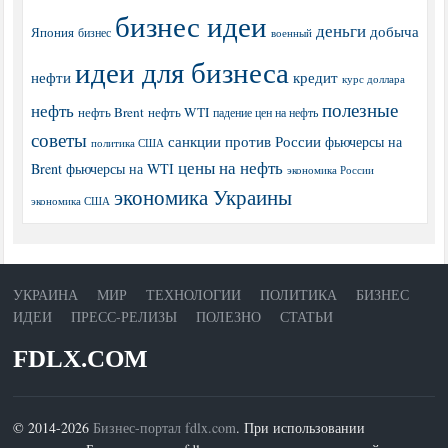
бизнес идеи
деньги
добыча
Япония
бизнес
военный
идеи для бизнеса
нефти
кредит
курс доллара
полезные
нефть
нефть Brent
нефть WTI
падение цен на нефть
советы
санкции против России
фьючерсы на
политика США
цены на нефть
Brent
фьючерсы на WTI
экономика России
экономика Украины
экономика США
УКРАИНА
МИР
ТЕХНОЛОГИИ
ПОЛИТИКА
БИЗНЕС
ИДЕИ
ПРЕСС-РЕЛИЗЫ
ПОЛЕЗНО
СТАТЬИ
FDLX.COM
© 2014-2026
Бизнес-портал fdlx.com
. При использовании