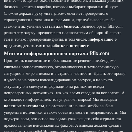
Бизнес – это целый океан событий и новостей, а каждый участник
бизнеса - капитан корабля, который выбирает правильный курс.
Сложно держать руку «на пульсе», если нет проверенного
справедливого источника информации, где публиковались бы
статьи для бизнеса
свежие и актуальные
. Бизнес-портал fdlx.com
решает эту задачу, предоставляя пользователям обширный спектр
информацию о
тем и только проверенные факты, в том числе,
кредитах, депозитах и заработке в интернете
.
Миссия информационного портала fdlx.com
Принимать взвешенные и обоснованные решения необходимо,
учитывая геополитическую, экономическую и технологическую
ситуацию в мире в целом и в стране в частности. Делать это проще
и удобнее на одном консолидированном ресурсе, а не искать
актуальную и свежую информацию на разных не всегда
непроверенных источниках, так как время сегодня на вес золота. А
кто владеет информацией, тот управляет миром! Мы освещаем
полезные материалы
, не отставая ни на шаг, чтобы вы были
уверены в источнике, а также объективности и непредвзятости. Мы
подчеркиваем, что основная задача уважающего себя журналиста -
предоставление неискаженных фактов. А выводы должен сделать
каждый сам для себя! Ни одно событие не останется без внимания,