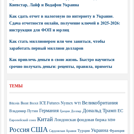
Киевстар, Лайф и Водафон Украина
Как сдать отчет в налоговую по интернету в Украине.
Сдача отчетности онлайн, получение ключей в 2025-2026:
инструкция для ФОП и юрлиц
Как стать миллионером или чем заняться, чтобы
заработать первый миллион долларов
Как привлечь деньги в свою жизнь. Быстро научиться
срочно получать деньги: рецепты, правила, приметы
ТЕМЫ
Великобритания
ICE Futures
Nymex
Brent
WTI
Bitcoin
Brexit
Дональд Трамп
Германия
ЕС
Владимир Путин
Греция
Доллар
Китай
Лондонская фондовая биржа
МВФ
Европейский союз
США
Россия
Украина
Турция
Франция
Саудовская Аравия