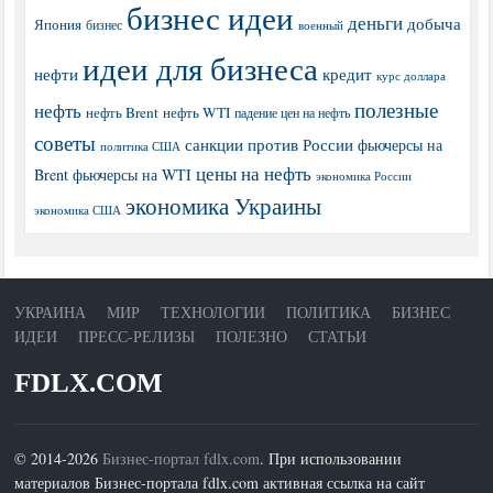
бизнес идеи
деньги
добыча
Япония
бизнес
военный
идеи для бизнеса
нефти
кредит
курс доллара
полезные
нефть
нефть Brent
нефть WTI
падение цен на нефть
советы
санкции против России
фьючерсы на
политика США
цены на нефть
Brent
фьючерсы на WTI
экономика России
экономика Украины
экономика США
УКРАИНА
МИР
ТЕХНОЛОГИИ
ПОЛИТИКА
БИЗНЕС
ИДЕИ
ПРЕСС-РЕЛИЗЫ
ПОЛЕЗНО
СТАТЬИ
FDLX.COM
© 2014-2026
Бизнес-портал fdlx.com
. При использовании
материалов Бизнес-портала fdlx.com активная ссылка на сайт