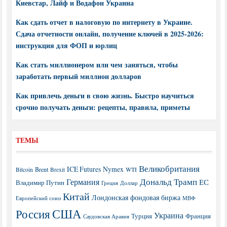
Киевстар, Лайф и Водафон Украина
Как сдать отчет в налоговую по интернету в Украине.
Сдача отчетности онлайн, получение ключей в 2025-2026:
инструкция для ФОП и юрлиц
Как стать миллионером или чем заняться, чтобы
заработать первый миллион долларов
Как привлечь деньги в свою жизнь. Быстро научиться
срочно получать деньги: рецепты, правила, приметы
ТЕМЫ
Великобритания
ICE Futures
Nymex
Brent
WTI
Bitcoin
Brexit
Дональд Трамп
Германия
ЕС
Владимир Путин
Греция
Доллар
Китай
Лондонская фондовая биржа
МВФ
Европейский союз
США
Россия
Украина
Турция
Франция
Саудовская Аравия