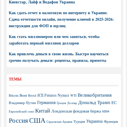
Киевстар, Лайф и Водафон Украина
Как сдать отчет в налоговую по интернету в Украине.
Сдача отчетности онлайн, получение ключей в 2025-2026:
инструкция для ФОП и юрлиц
Как стать миллионером или чем заняться, чтобы
заработать первый миллион долларов
Как привлечь деньги в свою жизнь. Быстро научиться
срочно получать деньги: рецепты, правила, приметы
ТЕМЫ
Великобритания
ICE Futures
Nymex
Brent
WTI
Bitcoin
Brexit
Дональд Трамп
Германия
ЕС
Владимир Путин
Греция
Доллар
Китай
Лондонская фондовая биржа
МВФ
Европейский союз
США
Россия
Украина
Турция
Франция
Саудовская Аравия