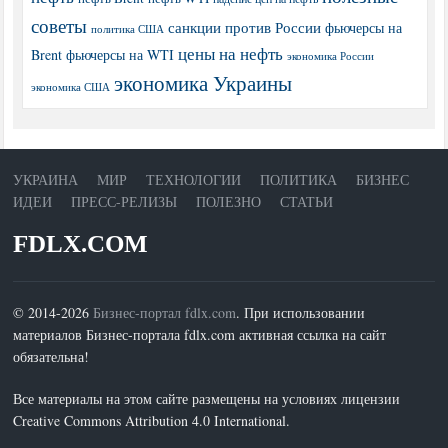
советы
санкции против России
фьючерсы на
политика США
цены на нефть
Brent
фьючерсы на WTI
экономика России
экономика Украины
экономика США
УКРАИНА
МИР
ТЕХНОЛОГИИ
ПОЛИТИКА
БИЗНЕС
ИДЕИ
ПРЕСС-РЕЛИЗЫ
ПОЛЕЗНО
СТАТЬИ
FDLX.COM
© 2014-2026
Бизнес-портал fdlx.com
. При использовании
материалов Бизнес-портала fdlx.com активная ссылка на сайт
обязательна!
Все материалы на этом сайте размещены на условиях лицензии
Creative Commons Attribution 4.0 International.