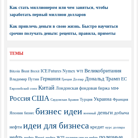
Как стать миллионером или чем заняться, чтобы
заработать первый миллион долларов
Как привлечь деньги в свою жизнь. Быстро научиться
срочно получать деньги: рецепты, правила, приметы
ТЕМЫ
Великобритания
ICE Futures
Nymex
Brent
WTI
Bitcoin
Brexit
Дональд Трамп
Германия
ЕС
Владимир Путин
Греция
Доллар
Китай
Лондонская фондовая биржа
МВФ
Европейский союз
США
Россия
Украина
Турция
Франция
Саудовская Аравия
бизнес идеи
деньги
добыча
Япония
бизнес
военный
идеи для бизнеса
нефти
кредит
курс доллара
полезные
нефть
нефть Brent
нефть WTI
падение цен на нефть