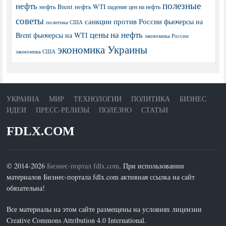
полезные
нефть
нефть Brent
нефть WTI
падение цен на нефть
советы
санкции против России
фьючерсы на
политика США
цены на нефть
Brent
фьючерсы на WTI
экономика России
экономика Украины
экономика США
УКРАИНА
МИР
ТЕХНОЛОГИИ
ПОЛИТИКА
БИЗНЕС
ИДЕИ
ПРЕСС-РЕЛИЗЫ
ПОЛЕЗНО
СТАТЬИ
FDLX.COM
© 2014-2026
Бизнес-портал fdlx.com
. При использовании
материалов Бизнес-портала fdlx.com активная ссылка на сайт
обязательна!
Все материалы на этом сайте размещены на условиях лицензии
Creative Commons Attribution 4.0 International.