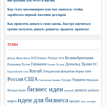
инструкция для ФОП и юрлиц
Как стать миллионером или чем заняться, чтобы
заработать первый миллион долларов
Как привлечь деньги в свою жизнь. Быстро научиться
срочно получать деньги: рецепты, правила, приметы
ТЕМЫ
Великобритания
ICE Futures
Nymex
Brent
WTI
Bitcoin
Brexit
Дональд Трамп
Германия
ЕС
Владимир Путин
Греция
Доллар
Китай
Лондонская фондовая биржа
МВФ
Европейский союз
США
Россия
Украина
Турция
Франция
Саудовская Аравия
бизнес идеи
деньги
добыча
Япония
бизнес
военный
идеи для бизнеса
нефти
кредит
курс доллара