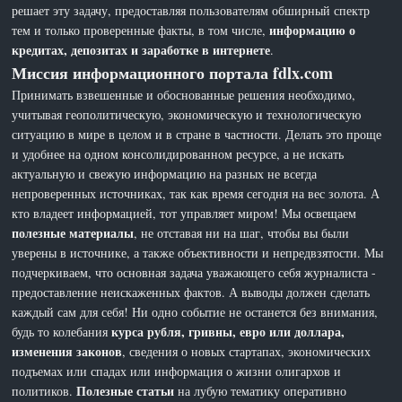
решает эту задачу, предоставляя пользователям обширный спектр
информацию о
тем и только проверенные факты, в том числе,
кредитах, депозитах и заработке в интернете
.
Миссия информационного портала fdlx.com
Принимать взвешенные и обоснованные решения необходимо,
учитывая геополитическую, экономическую и технологическую
ситуацию в мире в целом и в стране в частности. Делать это проще
и удобнее на одном консолидированном ресурсе, а не искать
актуальную и свежую информацию на разных не всегда
непроверенных источниках, так как время сегодня на вес золота. А
кто владеет информацией, тот управляет миром! Мы освещаем
полезные материалы
, не отставая ни на шаг, чтобы вы были
уверены в источнике, а также объективности и непредвзятости. Мы
подчеркиваем, что основная задача уважающего себя журналиста -
предоставление неискаженных фактов. А выводы должен сделать
каждый сам для себя! Ни одно событие не останется без внимания,
курса рубля, гривны, евро или доллара,
будь то колебания
изменения законов
, сведения о новых стартапах, экономических
подъемах или спадах или информация о жизни олигархов и
Полезные статьи
политиков.
на лубую тематику оперативно