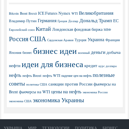
Великобритания
ICE Futures
Nymex
Brent
WTI
Bitcoin
Brexit
Дональд Трамп
Германия
ЕС
Владимир Путин
Греция
Доллар
Китай
Лондонская фондовая биржа
МВФ
Европейский союз
США
Россия
Украина
Турция
Франция
Саудовская Аравия
бизнес идеи
деньги
добыча
Япония
бизнес
военный
идеи для бизнеса
нефти
кредит
курс доллара
полезные
нефть
нефть Brent
нефть WTI
падение цен на нефть
советы
санкции против России
фьючерсы на
политика США
цены на нефть
Brent
фьючерсы на WTI
экономика России
экономика Украины
экономика США
УКРАИНА
МИР
ТЕХНОЛОГИИ
ПОЛИТИКА
БИЗНЕС