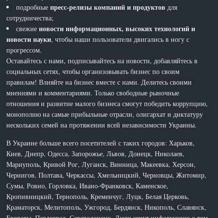
пресс-релизы компаний и продуктов
подробные
для
сотрудничества;
новости информационных, высоких технологий и
свежие
новости науки
, чтобы наши пользователи двигались в ногу с
прогрессом.
Оставайтесь с нами, подписывайтесь на новости, добавляйтесь в
социальных сетях, чтобы организовывать бизнес по своим
правилам! Влияйте на бизнес вместе с нами. Делитесь своими
мнениями и комментариями. Только свободные рыночные
отношения и развитие малого бизнеса смогут победить коррупцию,
монополию на самые прибыльные отрасли, олигархат и диктатуру
нескольких семей на протяжении всей независимости Украины.
В Украине больше всего посетителей с таких городов: Харьков,
Киев, Днепр, Одесса, Запорожье, Львов, Донецк, Николаев,
Мариуполь, Кривой Рог, Луганск, Винница, Макеевка, Херсон,
Чернигов, Полтава, Черкассы, Хмельницкий, Черновцы, Житомир,
Сумы, Ровно, Горловка, Ивано-Франковск, Каменское,
Кропивницкий, Тернополь, Кременчуг, Луцк, Белая Церковь,
Краматорск, Мелитополь, Ужгород, Бердянск, Никополь, Славянск,
Бровары, Павлоград, Северодонецк. Люди ищут информацию о том,